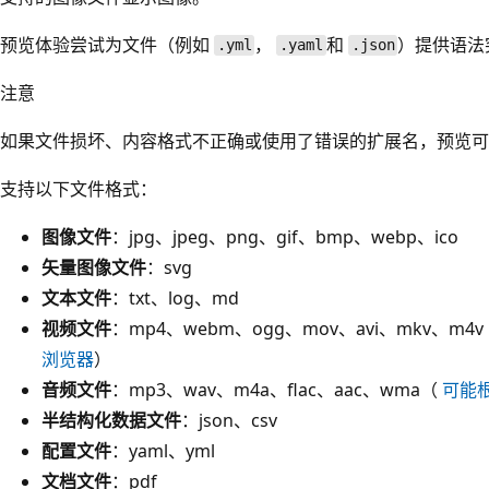
预览体验尝试为文件（例如
，
和
）提供语法
.yml
.yaml
.json
注意
如果文件损坏、内容格式不正确或使用了错误的扩展名，预览可
支持以下文件格式：
图像文件
：jpg、jpeg、png、gif、bmp、webp、ico
矢量图像文件
：svg
文本文件
：txt、log、md
视频文件
：mp4、webm、ogg、mov、avi、mkv、
浏览器
）
音频文件
：mp3、wav、m4a、flac、aac、wma（
可能
半结构化数据文件
：json、csv
配置文件
：yaml、yml
文档文件
：pdf