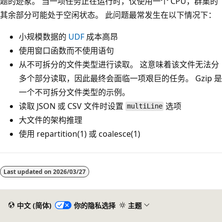
题的迹象。 当一项任务正在运行时，仅使用一个 CPU，群集的
其余部分可能处于空闲状态。 此问题最常发生在以下情况下：
小规模数据的
UDF
成本高昂
使用窗口函数而不使用语句
从不可拆分的文件类型进行读取。 这意味着该文件无法分
多个部分读取，因此最终会面临一项艰巨的任务。 Gzip 是
一个不可拆分文件类型的示例。
读取 JSON 或 CSV 文件时设置
选项
multiLine
大文件的架构推理
使用 repartition(1) 或 coalesce(1)
阅
读
Last updated on
2026/03/27
模
式
中文 (简体)
你的隐私选择
主题
已