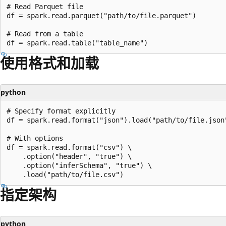
# Read Parquet file

df = spark.read.parquet("path/to/file.parquet")

# Read from a table

使用格式和加载
python
# Specify format explicitly

df = spark.read.format("json").load("path/to/file.json"
# With options

df = spark.read.format("csv") \

    .option("header", "true") \

    .option("inferSchema", "true") \

指定架构
python