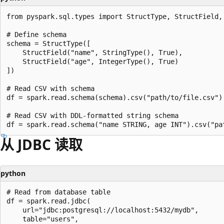
from pyspark.sql.types import StructType, StructField, 
# Define schema

schema = StructType([

    StructField("name", StringType(), True),

    StructField("age", IntegerType(), True)

])

# Read CSV with schema

df = spark.read.schema(schema).csv("path/to/file.csv")

# Read CSV with DDL-formatted string schema

从 JDBC 读取
python
# Read from database table

df = spark.read.jdbc(

    url="jdbc:postgresql://localhost:5432/mydb",

    table="users",
