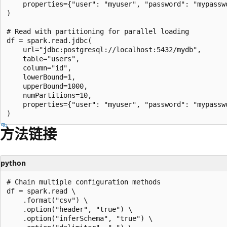
    properties={"user": "myuser", "password": "mypasswo
)

# Read with partitioning for parallel loading

df = spark.read.jdbc(

    url="jdbc:postgresql://localhost:5432/mydb",

    table="users",

    column="id",

    lowerBound=1,

    upperBound=1000,

    numPartitions=10,

    properties={"user": "myuser", "password": "mypasswo
方法链接
python
# Chain multiple configuration methods

df = spark.read \

    .format("csv") \

    .option("header", "true") \

    .option("inferSchema", "true") \
