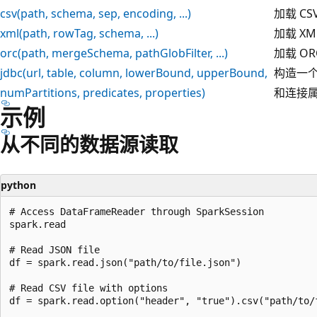
csv(path, schema, sep, encoding, ...)
加载 C
xml(path, rowTag, schema, ...)
加载 X
orc(path, mergeSchema, pathGlobFilter, ...)
加载 O
jdbc(url, table, column, lowerBound, upperBound,
构造一个数
numPartitions, predicates, properties)
和连接
示例
从不同的数据源读取
python
# Access DataFrameReader through SparkSession

spark.read

# Read JSON file

df = spark.read.json("path/to/file.json")

# Read CSV file with options

df = spark.read.option("header", "true").csv("path/to/f