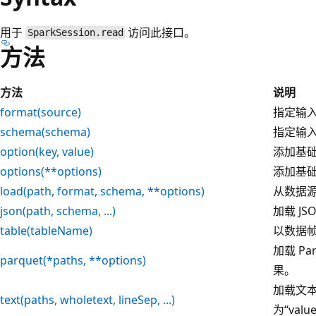
用于
访问此接口。
SparkSession.read
方法
方法
说明
format(source)
指定输
schema(schema)
指定输
option(key, value)
添加基
options(**options)
添加基
load(path, format, schema, **options)
从数据
json(path, schema, ...)
加载 J
table(tableName)
以数据
加载 P
parquet(*paths, **options)
果。
加载文
text(paths, wholetext, lineSep, ...)
为“va