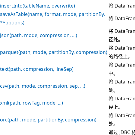
insertInto(tableName, overwrite)
将 DataF
saveAsTable(name, format, mode, partitionBy,
将 DataF
**options)
将 DataF
json(path, mode, compression, ...)
径处。
将 DataF
parquet(path, mode, partitionBy, compression)
的路径上。
将 Data
text(path, compression, lineSep)
中。
将 DataF
csv(path, mode, compression, sep, ...)
处。
将 DataF
xml(path, rowTag, mode, ...)
径上。
将 DataF
orc(path, mode, partitionBy, compression)
处。
通过 JDBC