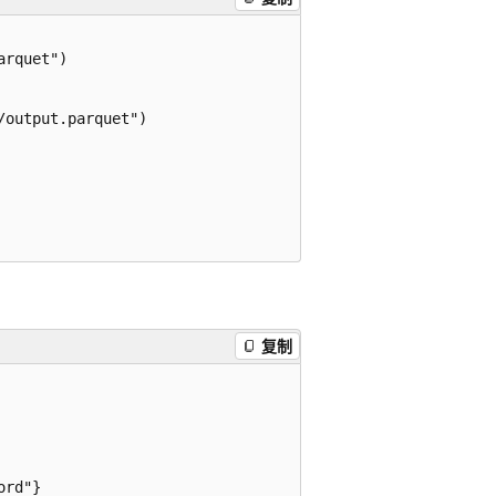
rquet")

output.parquet")

复制
rd"}
