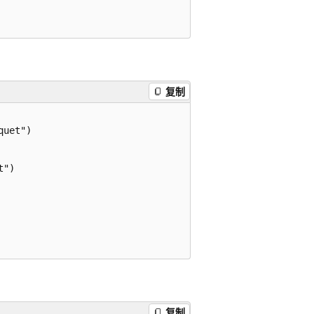
复制
uet")

")

复制