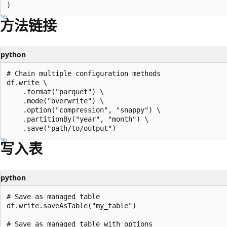
方法链接
python
# Chain multiple configuration methods

df.write \

    .format("parquet") \

    .mode("overwrite") \

    .option("compression", "snappy") \

    .partitionBy("year", "month") \

写入表
python
# Save as managed table

df.write.saveAsTable("my_table")

# Save as managed table with options
