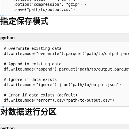
    .option("compression", "gzip") \

指定保存模式
python
# Overwrite existing data

df.write.mode("overwrite").parquet("path/to/output.parq
# Append to existing data

df.write.mode("append").parquet("path/to/output.parquet
# Ignore if data exists

df.write.mode("ignore").json("path/to/output.json")

# Error if data exists (default)

对数据进行分区
python