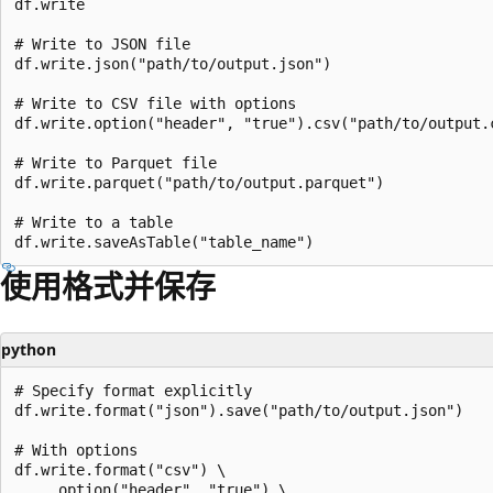
df.write

# Write to JSON file

df.write.json("path/to/output.json")

# Write to CSV file with options

df.write.option("header", "true").csv("path/to/output.c
# Write to Parquet file

df.write.parquet("path/to/output.parquet")

# Write to a table

使用格式并保存
python
# Specify format explicitly

df.write.format("json").save("path/to/output.json")

# With options

df.write.format("csv") \

    .option("header", "true") \
