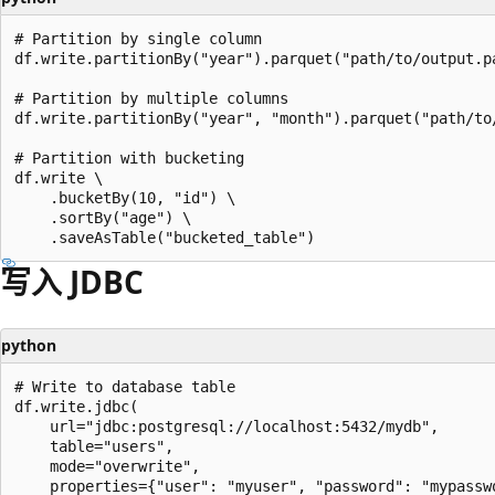
# Partition by single column

df.write.partitionBy("year").parquet("path/to/output.pa
# Partition by multiple columns

df.write.partitionBy("year", "month").parquet("path/to/
# Partition with bucketing

df.write \

    .bucketBy(10, "id") \

    .sortBy("age") \

写入 JDBC
python
# Write to database table

df.write.jdbc(

    url="jdbc:postgresql://localhost:5432/mydb",

    table="users",

    mode="overwrite",

    properties={"user": "myuser", "password": "mypasswo