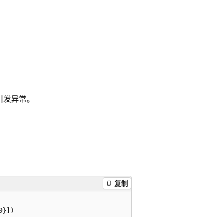
引发异常。
复制
}])
