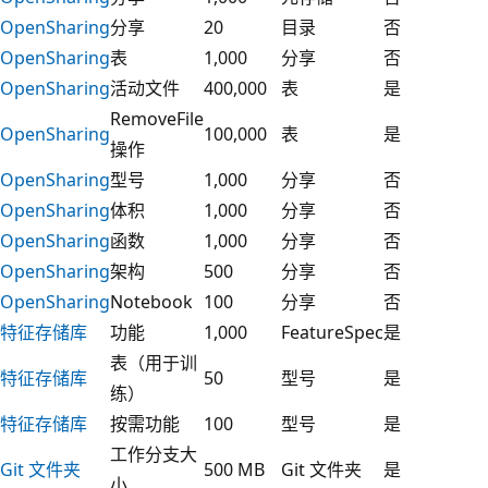
OpenSharing
分享
20
目录
否
OpenSharing
表
1,000
分享
否
OpenSharing
活动文件
400,000
表
是
RemoveFile
OpenSharing
100,000
表
是
操作
OpenSharing
型号
1,000
分享
否
OpenSharing
体积
1,000
分享
否
OpenSharing
函数
1,000
分享
否
OpenSharing
架构
500
分享
否
OpenSharing
Notebook
100
分享
否
特征存储库
功能
1,000
FeatureSpec
是
表（用于训
特征存储库
50
型号
是
练）
特征存储库
按需功能
100
型号
是
工作分支大
Git 文件夹
500 MB
Git 文件夹
是
小