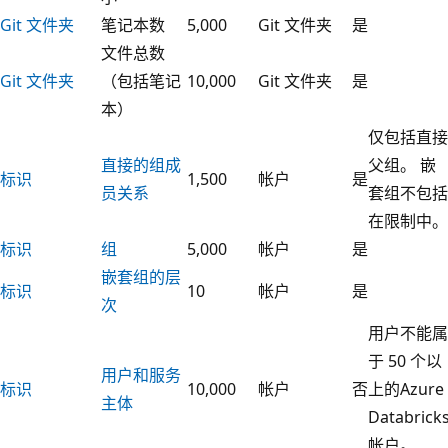
Git 文件夹
笔记本数
5,000
Git 文件夹
是
文件总数
Git 文件夹
（包括笔记
10,000
Git 文件夹
是
本）
仅包括直接
直接的组成
父组。 嵌
标识
1,500
帐户
是
员关系
套组不包括
在限制中。
标识
组
5,000
帐户
是
嵌套组的层
标识
10
帐户
是
次
用户不能属
于 50 个以
用户和服务
标识
10,000
帐户
否
上的Azure
主体
Databrick
帐户。