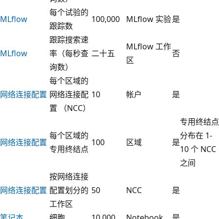
每个试验的
MLflow
100,000
MLflow 实验
是
跟踪数
跟踪搜索速
MLflow 工作
MLflow
率（每秒查
二十五
否
区
询数）
每个区域的
网络连接配置
网络连接配
10
帐户
是
置 （NCC）
专用终结点
每个区域的
分布在 1-
网络连接配置
100
区域
是
专用终结点
10 个 NCC
之间
按网络连接
网络连接配置
配置划分的
50
NCC
是
工作区
笔记本
细胞
10,000
Notebook
是