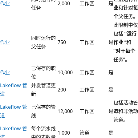
作业
2,000
工作区
是
任务
业
和
针对每
个
父任务。
此限制中仅
包括
“运行
同时运行的
作业
750
工作区
是
作业
”和
父任务
“对于每个
任务”。
已保存的职
作业
10,000
工作区
是
位
Lakeflow 管
并发管道更
200
工作区
是
道
新
包括活动管
Lakeflow 管
已保存的管
12,000
工作区
是
道和非活动
道
线
管道。
Lakeflow 管
每个流水线
1,000
管道
是
道
中的表数量