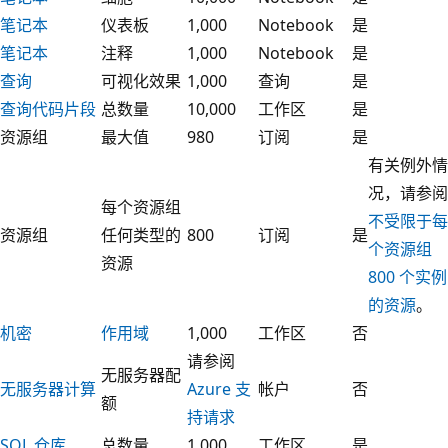
笔记本
仪表板
1,000
Notebook
是
笔记本
注释
1,000
Notebook
是
查询
可视化效果
1,000
查询
是
查询代码片段
总数量
10,000
工作区
是
资源组
最大值
980
订阅
是
有关例外情
况，请参阅
每个资源组
不受限于每
资源组
任何类型的
800
订阅
是
个资源组
资源
800 个实例
的资源
。
机密
作用域
1,000
工作区
否
请参阅
无服务器配
无服务器计算
Azure 支
帐户
否
额
持请求
SQL 仓库
总数量
1,000
工作区
是