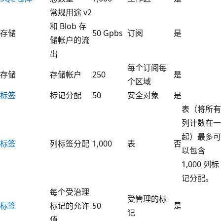
常规用途 v2
和 Blob 存
存储
50 Gpbs
订阅
是
储帐户的流
出
每个订阅每
存储
存储帐户
250
是
个区域
标签
标记分配
50
安全对象
是
表（将所有
列计数在一
起）最多可
标签
列标签分配
1,000
表
否
以包含
1,000 列标
记分配。
每个受治理
受管理的标
标签
标记的允许
50
是
记
值