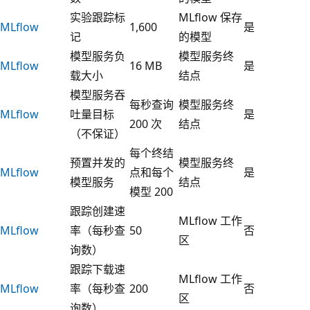
实验跟踪标
MLflow 保存
MLflow
1,600
是
记
的模型
模型服务负
模型服务终
MLflow
16 MB
是
载大小
结点
模型服务吞
每秒查询
模型服务终
MLflow
吐量目标
是
200 次
结点
（不保证）
每个终结
预置并发的
模型服务终
MLflow
点和每个
是
模型服务
结点
模型 200
跟踪创建速
MLflow 工作
MLflow
率（每秒查
50
否
区
询数）
跟踪下载速
MLflow 工作
MLflow
率（每秒查
200
否
区
询数）