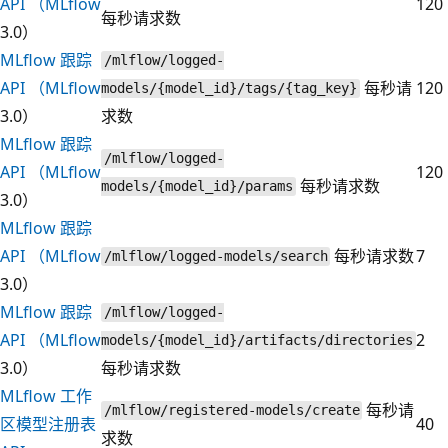
API （MLflow
120
每秒请求数
3.0）
MLflow 跟踪
/mlflow/logged-
API （MLflow
每秒请
120
models/{model_id}/tags/{tag_key}
3.0）
求数
MLflow 跟踪
/mlflow/logged-
API （MLflow
120
每秒请求数
models/{model_id}/params
3.0）
MLflow 跟踪
API （MLflow
每秒请求数
7
/mlflow/logged-models/search
3.0）
MLflow 跟踪
/mlflow/logged-
API （MLflow
2
models/{model_id}/artifacts/directories
3.0）
每秒请求数
MLflow 工作
每秒请
/mlflow/registered-models/create
区模型注册表
40
求数