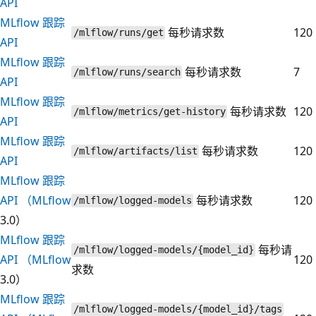
API
MLflow 跟踪
每秒请求数
120
/mlflow/runs/get
API
MLflow 跟踪
每秒请求数
7
/mlflow/runs/search
API
MLflow 跟踪
每秒请求数
120
/mlflow/metrics/get-history
API
MLflow 跟踪
每秒请求数
120
/mlflow/artifacts/list
API
MLflow 跟踪
API （MLflow
每秒请求数
120
/mlflow/logged-models
3.0）
MLflow 跟踪
每秒请
/mlflow/logged-models/{model_id}
API （MLflow
120
求数
3.0）
MLflow 跟踪
/mlflow/logged-models/{model_id}/tags