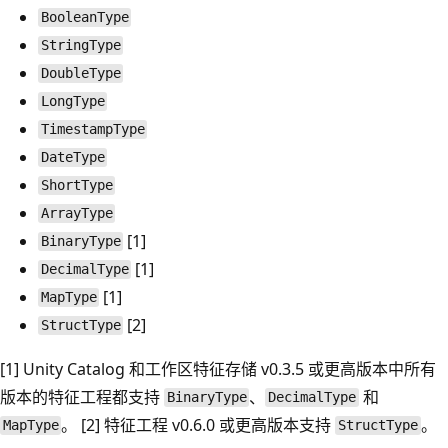
BooleanType
StringType
DoubleType
LongType
TimestampType
DateType
ShortType
ArrayType
[1]
BinaryType
[1]
DecimalType
[1]
MapType
[2]
StructType
[1] Unity Catalog 和工作区特征存储 v0.3.5 或更高版本中所有
版本的特征工程都支持
、
和
BinaryType
DecimalType
。 [2] 特征工程 v0.6.0 或更高版本支持
。
MapType
StructType