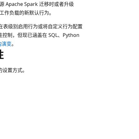
 Apache Spark 迁移时或者升级
替代优化工作负载的新默认行为。
 还提供了在表级别启用行为或将自定义行为配置
控制，但现已涵盖在 SQL、Python
架构演变
。
性
置的设置方式。