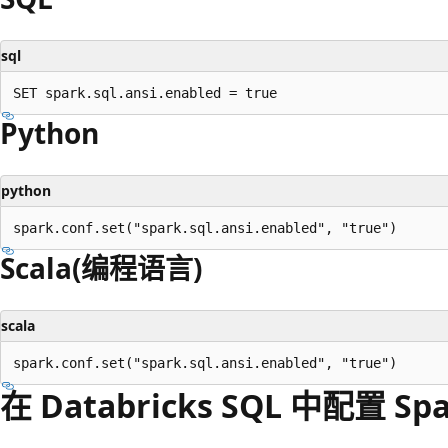
sql
Python
python
Scala(编程语言)
scala
在 Databricks SQL 中配置 Sp