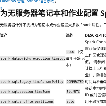
Lakeflow 管道 Python 语言参考
。
为无服务器笔记本和作业配置 Sp
无服务器计算不支持为笔记本或作业设置大多数 Spark 属性。
资产
违约
DESCRIPTI
Spark C
默认值仅适
（仅
9000
工作区管理
适用于笔记
spark.databricks.execution.timeout
值。 请参阅
本）
计算上运行
业），除非
时间解析器
spark.sql.legacy.timeParserPolicy
CORRECTED
会话本地时区
spark.sql.session.timeZone
Etc/UTC
ID 或时区
用于联接或
spark.sql.shuffle.partitions
auto