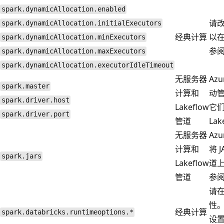
spark.dynamicAllocation.enabled
请改
spark.dynamicAllocation.initialExecutors
经典计算
以
spark.dynamicAllocation.minExecutors
参
spark.dynamicAllocation.maxExecutors
spark.dynamicAllocation.executorIdleTimeout
无服务器
Az
spark.master
计算和
动
spark.driver.host
Lakeflow
它
spark.driver.port
管道
La
无服务器
Azu
计算和
将 
spark.jars
Lakeflow
道上
管道
参
请
性
经典计算
spark.databricks.runtimeoptions.*
设置