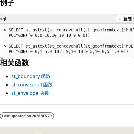
例子
sql
复制
> SELECT st_astext(st_concavehull(st_geomfromtext('MUL
  POLYGON((0 0,0 10,10 10,10 0,0 0))

> SELECT st_astext(st_concavehull(st_geomfromtext('MUL
相关函数
st_boundary
函数
st_convexhull
函数
st_envelope
函数
阅
读
Last updated on
2026/07/29
模
式