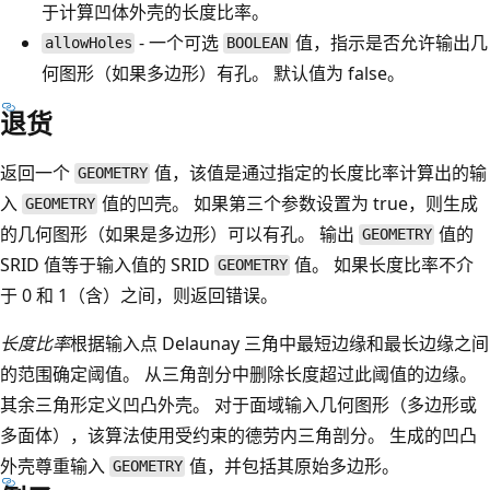
于计算凹体外壳的长度比率。
- 一个可选
值，指示是否允许输出几
allowHoles
BOOLEAN
何图形（如果多边形）有孔。 默认值为 false。
退货
返回一个
值，该值是通过指定的长度比率计算出的输
GEOMETRY
入
值的凹壳。 如果第三个参数设置为 true，则生成
GEOMETRY
的几何图形（如果是多边形）可以有孔。 输出
值的
GEOMETRY
SRID 值等于输入值的 SRID
值。 如果长度比率不介
GEOMETRY
于 0 和 1（含）之间，则返回错误。
长度比率
根据输入点 Delaunay 三角中最短边缘和最长边缘之间
的范围确定阈值。 从三角剖分中删除长度超过此阈值的边缘。
其余三角形定义凹凸外壳。 对于面域输入几何图形（多边形或
多面体），该算法使用受约束的德劳内三角剖分。 生成的凹凸
外壳尊重输入
值，并包括其原始多边形。
GEOMETRY