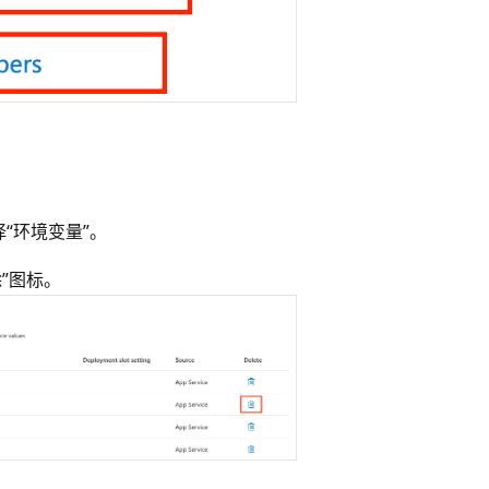
择“环境变量”
。
除”图标
。