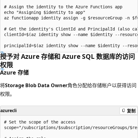
# Assign the identity to the Azure Functions app

echo "Assigning $identity to app"

az functionapp identity assign -g $resourceGroup -n $f
# Get the identity's ClientId and PrincipalId (also cal
clientId=$(az identity show --name $identity --resourc
授予对 Azure 存储和 Azure SQL 数据库的访问
权限
Azure 存储
将
Storage Blob Data Owner
角色分配给存储帐户以获得访问
权限。
azurecli
复制
# Set the scope of the access

scope="/subscriptions/$subscription/resourceGroups/$re