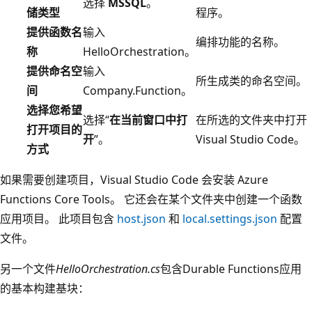
选择
MSSQL
。
储类型
程序。
提供函数名
输入
编排功能的名称。
称
HelloOrchestration
。
提供命名空
输入
所生成类的命名空间。
间
Company.Function
。
选择您希望
选择“
在当前窗口中打
在所选的文件夹中打开
打开项目的
开
”。
Visual Studio Code。
方式
如果需要创建项目，Visual Studio Code 会安装 Azure
Functions Core Tools。 它还会在某个文件夹中创建一个函数
应用项目。 此项目包含
host.json
和
local.settings.json
配置
文件。
另一个文件
HelloOrchestration.cs
包含Durable Functions应用
的基本构建基块：