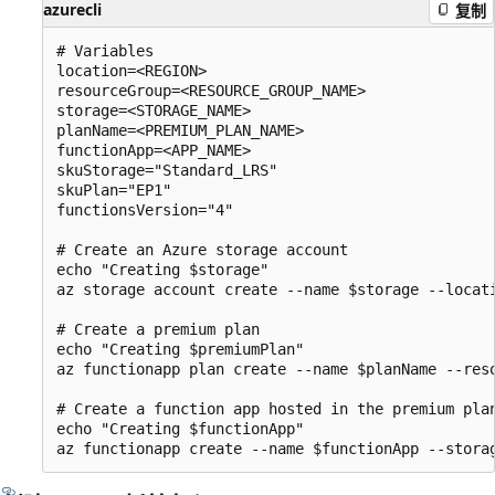
azurecli
复制
# Variables

location=<REGION>

resourceGroup=<RESOURCE_GROUP_NAME>

storage=<STORAGE_NAME>

planName=<PREMIUM_PLAN_NAME>

functionApp=<APP_NAME>

skuStorage="Standard_LRS"

skuPlan="EP1"

functionsVersion="4"

# Create an Azure storage account

echo "Creating $storage"

az storage account create --name $storage --locat
# Create a premium plan

echo "Creating $premiumPlan"

az functionapp plan create --name $planName --reso
# Create a function app hosted in the premium plan
echo "Creating $functionApp"
