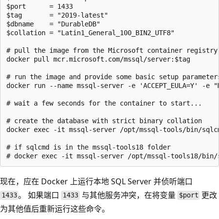
$port      = 1433

$tag       = "2019-latest"

$dbname    = "DurableDB"

$collation = "Latin1_General_100_BIN2_UTF8"

# pull the image from the Microsoft container registry

docker pull mcr.microsoft.com/mssql/server:$tag

# run the image and provide some basic setup parameters
docker run --name mssql-server -e 'ACCEPT_EULA=Y' -e "
# wait a few seconds for the container to start...

# create the database with strict binary collation

docker exec -it mssql-server /opt/mssql-tools/bin/sqlc
# if sqlcmd is in the mssql-tools18 folder

现在，应在 Docker 上运行本地 SQL Server 并侦听端口
。 如果端口
与其他服务冲突，在将变量
更改
1433
1433
$port
为其他值后重新运行这些命令。