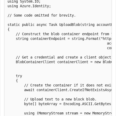
using System.IO;

using Azure.Identity;

// Some code omitted for brevity.

static public async Task UploadBlob(string accountNa
{

    // Construct the blob container endpoint from the
    string containerEndpoint = string.Format("https:
                                                accou
                                                conta
    // Get a credential and create a client object fo
    BlobContainerClient containerClient = new BlobCo
                                                    
    try

    {

        // Create the container if it does not exist.
        await containerClient.CreateIfNotExistsAsync(
        // Upload text to a new block blob.

        byte[] byteArray = Encoding.ASCII.GetBytes(bl
        using (MemoryStream stream = new MemoryStream