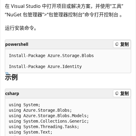
在 Visual Studio 中打开项目或解决方案，并使用“工具”
“NuGet 包管理器”>“包管理器控制台”命令打开控制台 。
运行安装命令。
powershell
复制
Install-Package Azure.Storage.Blobs

示例
csharp
复制
using System;

using Azure.Storage.Blobs;

using Azure.Storage.Blobs.Models;

using System.Collections.Generic;

using System.Threading.Tasks;

using System.Text;
