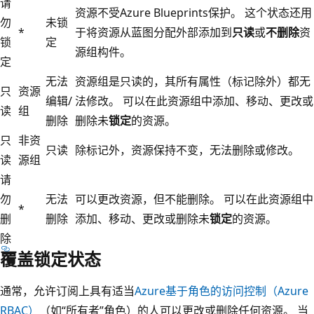
请
资源不受Azure Blueprints保护。 这个状态还用
勿
未锁
*
于将资源从蓝图分配外部添加到
只读
或
不删除
资
锁
定
源组构件。
定
无法
资源组是只读的，其所有属性（标记除外）都无
只
资源
编辑/
法修改。 可以在此资源组中添加、移动、更改或
读
组
删除
删除未
锁定
的资源。
只
非资
只读
除标记外，资源保持不变，无法删除或修改。
读
源组
请
勿
无法
可以更改资源，但不能删除。 可以在此资源组中
*
删
删除
添加、移动、更改或删除未
锁定
的资源。
除
覆盖锁定状态
通常，允许订阅上具有适当
Azure基于角色的访问控制（Azure
RBAC）
（如“所有者”角色）的人可以更改或删除任何资源。 当