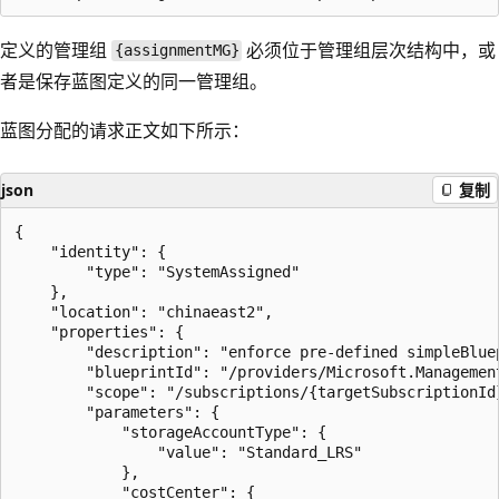
定义的管理组
必须位于管理组层次结构中，或
{assignmentMG}
者是保存蓝图定义的同一管理组。
蓝图分配的请求正文如下所示：
json
复制
{

    "identity": {

        "type": "SystemAssigned"

    },

    "location": "chinaeast2",

    "properties": {

        "description": "enforce pre-defined simpleBlue
        "blueprintId": "/providers/Microsoft.Managemen
        "scope": "/subscriptions/{targetSubscriptionId}
        "parameters": {

            "storageAccountType": {

                "value": "Standard_LRS"

            },

            "costCenter": {
