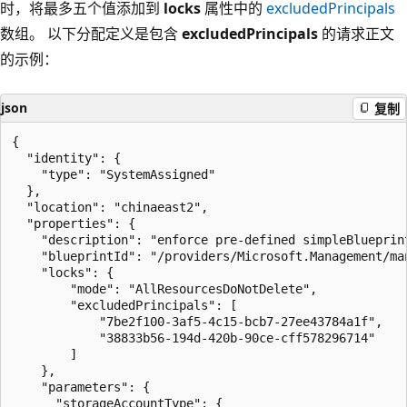
时，将最多五个值添加到
locks
属性中的
excludedPrincipals
数组。 以下分配定义是包含
excludedPrincipals
的请求正文
的示例：
json
复制
{

  "identity": {

    "type": "SystemAssigned"

  },

  "location": "chinaeast2",

  "properties": {

    "description": "enforce pre-defined simpleBlueprin
    "blueprintId": "/providers/Microsoft.Management/ma
    "locks": {

        "mode": "AllResourcesDoNotDelete",

        "excludedPrincipals": [

            "7be2f100-3af5-4c15-bcb7-27ee43784a1f",

            "38833b56-194d-420b-90ce-cff578296714"

        ]

    },

    "parameters": {

      "storageAccountType": {
