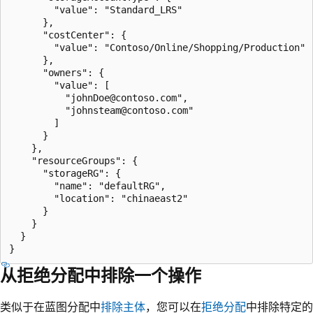
        "value": "Standard_LRS"

      },

      "costCenter": {

        "value": "Contoso/Online/Shopping/Production"

      },

      "owners": {

        "value": [

          "johnDoe@contoso.com",

          "johnsteam@contoso.com"

        ]

      }

    },

    "resourceGroups": {

      "storageRG": {

        "name": "defaultRG",

        "location": "chinaeast2"

      }

    }

  }

从拒绝分配中排除一个操作
类似于在蓝图分配中
排除主体
，您可以在
拒绝分配
中排除特定的