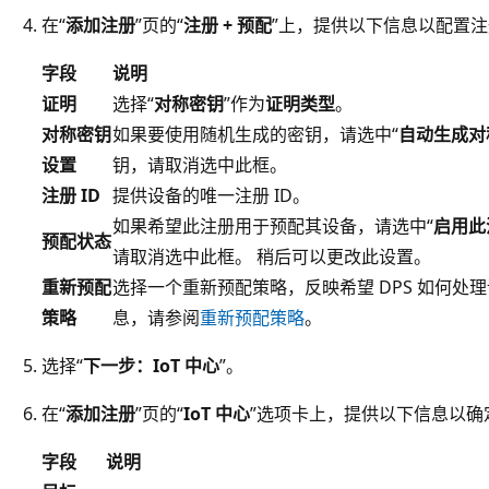
在“
添加注册
”页的“
注册 + 预配
”上，提供以下信息以配置
字段
说明
证明
选择“
对称密钥
”作为
证明类型
。
对称密钥
如果要使用随机生成的密钥，请选中“
自动生成对
设置
钥，请取消选中此框。
注册 ID
提供设备的唯一注册 ID。
如果希望此注册用于预配其设备，请选中“
启用此
预配状态
请取消选中此框。 稍后可以更改此设置。
重新预配
选择一个重新预配策略，反映希望 DPS 如何处
策略
息，请参阅
重新预配策略
。
选择“
下一步：IoT 中心
”。
在“
添加注册
”页的“
IoT 中心
”选项卡上，提供以下信息以确定
字段
说明