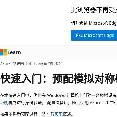
跳
此浏览器不再受
至
主
请升级到 Microsof
要
下载 Microsoft Edge
内
容
Learn
Azure
物联网
IoT Hub设备预配服务
快速入门：预配模拟对称
在本快速入门中，你将在 Windows 计算机上创建一台模拟设
证明
机制进行身份验证。 配置设备后，随后使用 Azure IoT 中
如果不熟悉预配过程，请查看
预配
概述。