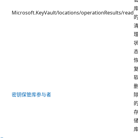
Microsoft.KeyVault/locations/operationResults/read
密钥保管库参与者