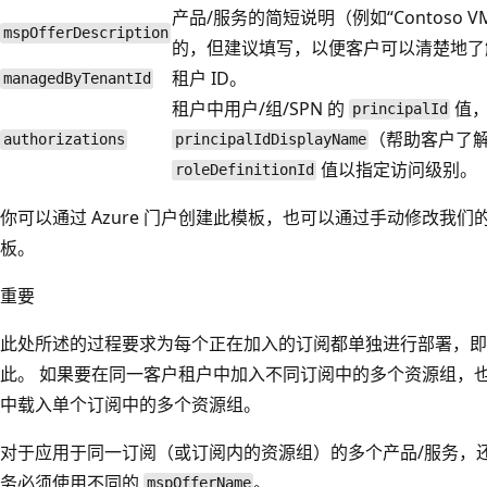
产品/服务的简短说明（例如“Contoso 
mspOfferDescription
的，但建议填写，以便客户可以清楚地了
租户 ID。
managedByTenantId
租户中用户/组/SPN 的
值，
principalId
（帮助客户了
authorizations
principalIdDisplayName
值以指定访问级别。
roleDefinitionId
你可以通过 Azure 门户创建此模板，也可以通过手动修改我们
板。
重要
此处所述的过程要求为每个正在加入的订阅都单独进行部署，即
此。 如果要在同一客户租户中加入不同订阅中的多个资源组，
中载入单个订阅中的多个资源组。
对于应用于同一订阅（或订阅内的资源组）的多个产品/服务，还
务必须使用不同的
。
mspOfferName