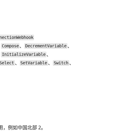
nectionWebhook
、
、
、
Compose
DecrementVariable
、
、
InitializeVariable
、
、
、
Select
SetVariable
Switch
用，例如中国北部 2。