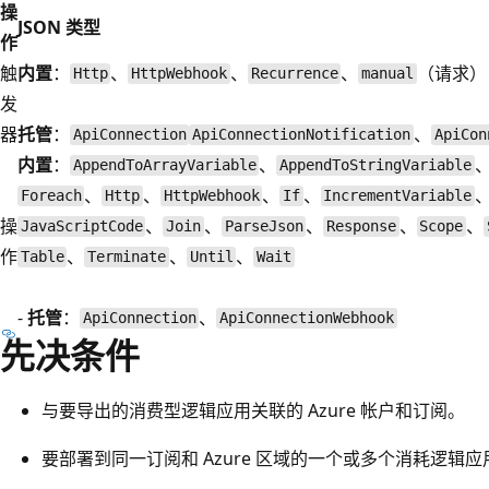
操
JSON 类型
作
触
内置
：
、
、
、
（请求）
Http
HttpWebhook
Recurrence
manual
发
器
托管
：
、
ApiConnection
ApiConnectionNotification
ApiCon
内置
：
、
AppendToArrayVariable
AppendToStringVariable
、
、
、
、
Foreach
Http
HttpWebhook
If
IncrementVariable
操
、
、
、
、
、
JavaScriptCode
Join
ParseJson
Response
Scope
作
、
、
、
Table
Terminate
Until
Wait
-
托管
：
、
ApiConnection
ApiConnectionWebhook
先决条件
与要导出的消费型逻辑应用关联的 Azure 帐户和订阅。
要部署到同一订阅和 Azure 区域的一个或多个消耗逻辑应