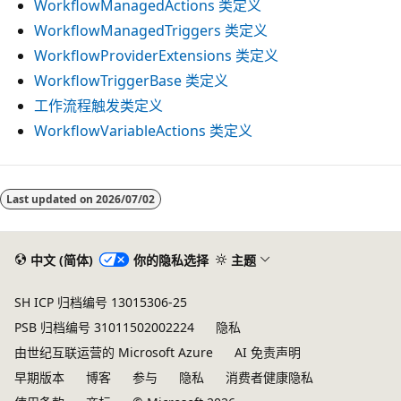
WorkflowManagedActions 类定义
WorkflowManagedTriggers 类定义
WorkflowProviderExtensions 类定义
WorkflowTriggerBase 类定义
工作流程触发类定义
WorkflowVariableActions 类定义
阅
读
Last updated on
2026/07/02
模
式
中文 (简体)
你的隐私选择
主题
已
禁
SH ICP 归档编号 13015306-25
用
PSB 归档编号 31011502002224
隐私
由世纪互联运营的 Microsoft Azure
AI 免责声明
早期版本
博客
参与
隐私
消费者健康隐私