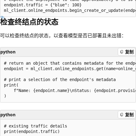
endpoint.traffic = {"blue": 100}

检查终结点的状态
可以检查终结点的状态，以查看模型是否已部署且未出错：
python
复制
# return an object that contains metadata for the endpo
endpoint = ml_client.online_endpoints.get(name=online_e
# print a selection of the endpoint's metadata

print(

    f"Name: {endpoint.name}\nStatus: {endpoint.provisi
python
复制
# existing traffic details

print(endpoint.traffic)
