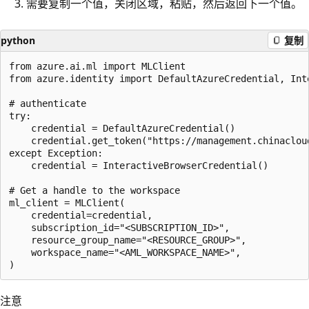
需要复制一个值，关闭区域，粘贴，然后返回下一个值。
python
复制
from azure.ai.ml import MLClient

from azure.identity import DefaultAzureCredential, Inte
# authenticate

try:

    credential = DefaultAzureCredential()

    credential.get_token("https://management.chinacloud
except Exception:

    credential = InteractiveBrowserCredential()

# Get a handle to the workspace

ml_client = MLClient(

    credential=credential,

    subscription_id="<SUBSCRIPTION_ID>",

    resource_group_name="<RESOURCE_GROUP>",

    workspace_name="<AML_WORKSPACE_NAME>",

注意