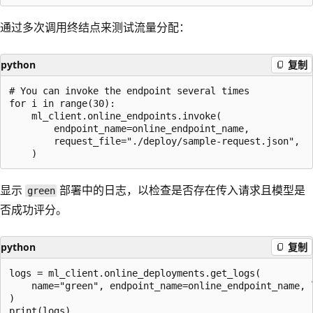
通过多次调用终结点来测试流量分配：
python
复制
# You can invoke the endpoint several times

for i in range(30):

    ml_client.online_endpoints.invoke(

        endpoint_name=online_endpoint_name,

        request_file="./deploy/sample-request.json",

显示
部署中的日志，以检查是否存在传入请求且模型是
green
否成功评分。
python
复制
logs = ml_client.online_deployments.get_logs(

    name="green", endpoint_name=online_endpoint_name, l
)
