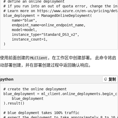
# define an online deployment

# if you run into an out of quota error, change the in
# Learn more on https://www.azure.cn/en-us/pricing/deta
blue_deployment = ManagedOnlineDeployment(

    name="blue",

    endpoint_name=online_endpoint_name,

    model=model,

    instance_type="Standard_DS3_v2",

    instance_count=1,

使用前面创建的
，在工作区中创建部署。 此命令将启
MLClient
动部署创建，并在部署创建过程中返回确认响应。
python
复制
# create the online deployment

blue_deployment = ml_client.online_deployments.begin_cr
    blue_deployment

).result()

# blue deployment takes 100% traffic

# expect the deployment to take approximately 8 to 10 m