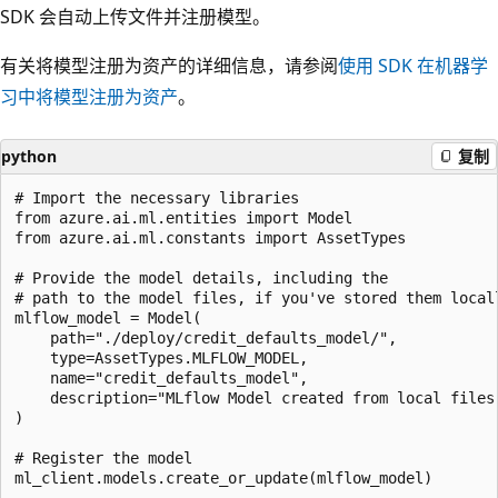
SDK 会自动上传文件并注册模型。
有关将模型注册为资产的详细信息，请参阅
使用 SDK 在机器学
习中将模型注册为资产
。
python
复制
# Import the necessary libraries

from azure.ai.ml.entities import Model

from azure.ai.ml.constants import AssetTypes

# Provide the model details, including the

# path to the model files, if you've stored them locall
mlflow_model = Model(

    path="./deploy/credit_defaults_model/",

    type=AssetTypes.MLFLOW_MODEL,

    name="credit_defaults_model",

    description="MLflow Model created from local files.
)

# Register the model
