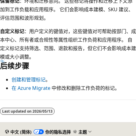
保留标记
：环境和迁移意向。 这些标记将操作和迁移上下文添
加到工作负载和应用程序。 它们会影响成本建模、SKU 建议、
评估范围和波形规划。
自定义标记
：用户定义的键值对，这些键值对可帮助按部门、成
本中心、所有者或合规性等属性组织工作负荷和应用程序。 自
定义标记支持筛选、范围、退款和报告，但它们不会影响成本建
模或大小调整。
后续步骤
创建和管理标记
。
在 Azure Migrate
中修改和删除工作负荷的标记。
阅
读
Last updated on
2026/05/13
模
式
中文 (简体)
你的隐私选择
主题
已