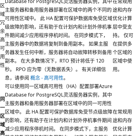
Database for PostgreSQL灵活服务器实例，其中
在常规用
区
主服务器和备用服务器部署在区域中的两个不同的
途和内存
域
可用性区域中。 此 HA 配置可保护数据库免受区域
优化计算
冗
级故障的影响，还有助于在计划内和计划外停机事
层中受支
余
件期间减少应用程序停机时间。 在同步模式下，
持。 仅可
高
主服务器中的数据将复制到备用副本。 如果主服
在提供多
可
务器发生任何中断，服务器将自动故障转移到备用
个区域的
用
副本。 在大多数情况下，RTO 预计将低于 120
区域中使
性
秒。 RPO 应为零（无数据丢失）。 有关详细信
用。
息，请参阅
概念 - 高可用性
。
可以使用同一区域高可用性（HA）配置部署Azure
Database for PostgreSQL灵活服务器实例，其中
同
主服务器和备用服务器部署在区域中的同一可用性
一
区域中。 此 HA 配置可保护数据库免受节点级故障
在常规用
区
的影响，还有助于在计划内和计划外停机事件期间
途和内存
域
减少应用程序停机时间。 在同步模式下，主服务
优化计算
高