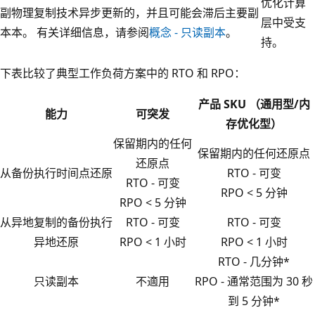
优化计算
副
物理复制技术异步更新的，并且可能会滞后主要副
层中受支
本
本。 有关详细信息，请参阅
概念 - 只读副本
。
持。
下表比较了典型工作负荷方案中的 RTO 和 RPO：
产品 SKU （通用型/内
能力
可突发
存优化型）
保留期内的任何
保留期内的任何还原点
还原点
从备份执行时间点还原
RTO - 可变
RTO - 可变
RPO < 5 分钟
RPO < 5 分钟
从异地复制的备份执行
RTO - 可变
RTO - 可变
异地还原
RPO < 1 小时
RPO < 1 小时
RTO - 几分钟*
只读副本
不適用
RPO - 通常范围为 30 秒
到 5 分钟*