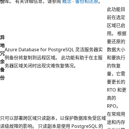
份
库。 有关详细信息，请参阅
概念 - 备份和还原
。
此功能目
前在选定
区域已启
用。 根据
异
要还原的
地
Azure Database for PostgreSQL 灵活服务器实
数据大小
冗
例备份将复制到远程区域。 此功能有助于在主服
和要执行
余
务器区域关闭时出现灾难恢复情况。
的恢复
备
量，它需
份
要更长的
RTO 和更
高的
RPO。
在常规用
只
可以部署跨区域只读副本，以保护数据库免受区域
途和内存
读
级故障的影响。 只读副本是使用 PostgreSQL 的