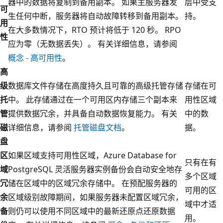
器中的数据将复制到备用副本。 如果主服务器发
层中受支
可
生任何中断，服务器将自动故障转移到备用副本。
持。
用
在大多数情况下，RTO 预计将低于 120 秒。 RPO
性
应为零（无数据丢失）。 有关详细信息，请参阅
概念 - 高可用性
。
高
级
数据库文件存储在高度持久且可靠的高级托管存储
存储在可
托
中。 此存储通过在一个可用区内存储三个副本来
用性区域
管
提供数据冗余，并具备自动数据恢复能力。 有关
中的数
磁
详细信息，请参阅
托管磁盘文档
。
据。
盘
区
如果区域支持可用性区域，Azure Database for
只有在有
域
PostgreSQL 灵活服务器实例备份会自动安全地存
多个区域
冗
储在区域中的区域冗余存储中。 在预配服务器的
可用的区
余
区域级别故障期间，如果服务器未配置区域冗余，
域中才适
备
则仍可以使用不同区域中的最新还原点还原数据
用。