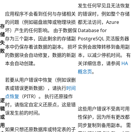
发生任何罕见且无法恢复
应用程序不会看到任何与存储相关
的错误时，例如整个存储
的问题（例如磁盘故障或物理块损
都无法访问，Azure
存
坏）产生的任何影响。 由于数据保
Database for
储
存为三个副本，因此剩余的存储副
PostgreSQL 灵活服务器
失
本中仍保存着该数据的副本。 损坏
实例会故障转移到备用副
败
的数据块会自动修复，数据的新副
本，以减少停机时间。 有
本会自动创建。
关详细信息，请参阅
HA
概念页
。
若要从用户错误中恢复（例如误删
表或错误更新数据），请执行
时间
点恢复
（PITR）。 执行还原操作
逻
时，请指定自定义还原点，这是错
辑
这些用户错误不受高可用
误发生前的时间。
或
性保护，因为所有更改都
用
同步复制到备用副本。 需
如果只想还原数据库或特定表的子