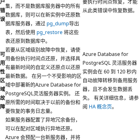
户
要执行时间点恢复，才能
集，而不是数据库服务器中的所有
错
从此类错误中恢复数据。
数据库，则可以在新实例中还原数
误
据库服务器，通过
pg_dump
导出
表，然后使用
pg_restore
将这些
表还原到数据库中。
若要从区域级别故障中恢复，请使
可
Azure Database for
用备份执行时间点还原，并选择具
用
PostgreSQL 灵活服务器
有最新时间的自定义还原点以还原
性
实例会在 60 到 120 秒内
最新数据。 在另一个不受影响的区
区
自动故障转移到备用服务
域中部署新的Azure Database for
域
器，且不会发生数据丢
PostgreSQL灵活服务器实例。 还
故
失。 有关详细信息，请参
原所需的时间取决于以前的备份和
障
阅
HA 概念页
。
要恢复的事务日志量。
如果服务器配置了异地冗余备份，
可以在配对区域执行异地还原。
Azure 会预配一台新服务器，并将