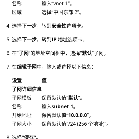
名称
输入“vnet-1”。
区域
选择“中国东部 2”。
选择
下一步
，转到
安全性
选项卡。
选择
下一步
，转到
IP 地址
选项卡。
在“
子网
”的地址空间框中，选择“
默认
”子网。
在
编辑子网
中，输入或选择以下信息：
设置
值
子网详细信息
子网模板
保留默认值“
默认
”。
名称
输入
subnet-1
。
开始地址
保留默认值“
10.0.0.0
”。
子网大小
保留默认值“/24 (256 个地址)
”。
选择
“保存”
。