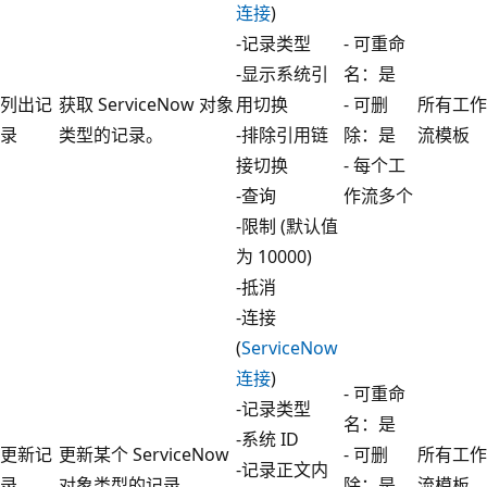
连接
)
-记录类型
- 可重命
-显示系统引
名：是
列出记
获取 ServiceNow 对象
用切换
- 可删
所有工作
录
类型的记录。
-排除引用链
除：是
流模板
接切换
- 每个工
-查询
作流多个
-限制 (默认值
为 10000)
-抵消
-连接
(
ServiceNow
连接
)
- 可重命
-记录类型
名：是
-系统 ID
更新记
更新某个 ServiceNow
- 可删
所有工作
-记录正文内
录
对象类型的记录。
除：是
流模板