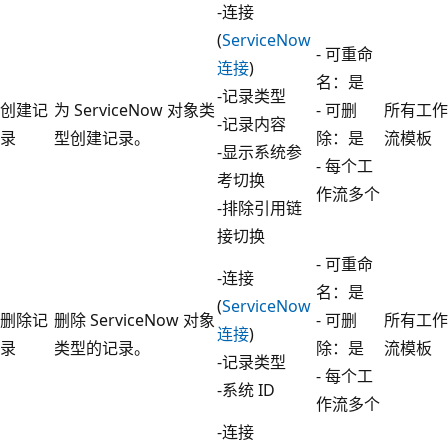
-连接
(
ServiceNow
- 可重命
连接
)
名：是
-记录类型
创建记
为 ServiceNow 对象类
- 可删
所有工作
-记录内容
录
型创建记录。
除：是
流模板
-显示系统参
- 每个工
考切换
作流多个
-排除引用链
接切换
- 可重命
-连接
名：是
(
ServiceNow
删除记
删除 ServiceNow 对象
- 可删
所有工作
连接
)
录
类型的记录。
除：是
流模板
-记录类型
- 每个工
-系统 ID
作流多个
-连接