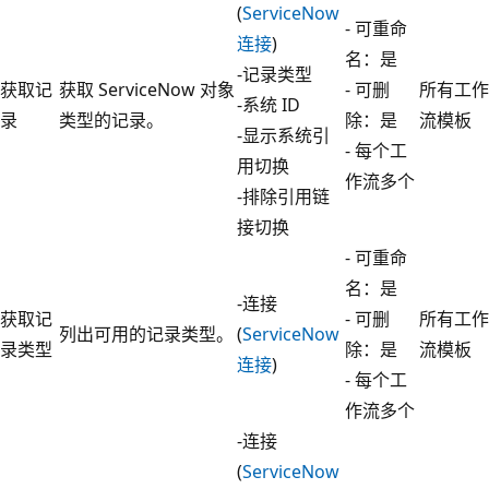
(
ServiceNow
- 可重命
连接
)
名：是
-记录类型
获取记
获取 ServiceNow 对象
- 可删
所有工作
-系统 ID
录
类型的记录。
除：是
流模板
-显示系统引
- 每个工
用切换
作流多个
-排除引用链
接切换
- 可重命
名：是
-连接
获取记
- 可删
所有工作
列出可用的记录类型。
(
ServiceNow
录类型
除：是
流模板
连接
)
- 每个工
作流多个
-连接
(
ServiceNow