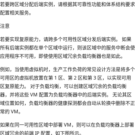
冗
区
若要跨区域分配后端实例，请根据其可靠性功能和体系结构要求
余
域
配置相关服务。
公
冗
注意
共
余
负
内
若要实现复原能力，请跨多个可用性区域分发后端实例。 如果
载
部
所有后端实例都在单个区域中运行，则该区域中的服务中断会使
均
负
应用程序不可用，即使使用区域冗余负载均衡器也是如此。
衡
载
器
例如，当使用虚拟机时，生产工作负荷的常见设计方法是将多个
均
。
可用区的虚拟机放置在第 1 区、第 2 区和第 3 区，以实现可用
衡
区
区复原能力。 对于负载均衡，可以创建区域冗余的负载均衡
器
域
器，并将这些 VM 配置为负载均衡器中的后端实例。 无论其区
的
冗
域位置如何，负载均衡器的健康探测都会自动从轮换中删除不正
体
余
常的 VM。
系
公
结
如果在同一可用性区域中部署 VM，则可以在负载均衡器上部署
共
构
区域冗余的前端 IP 配置，如下图所示。