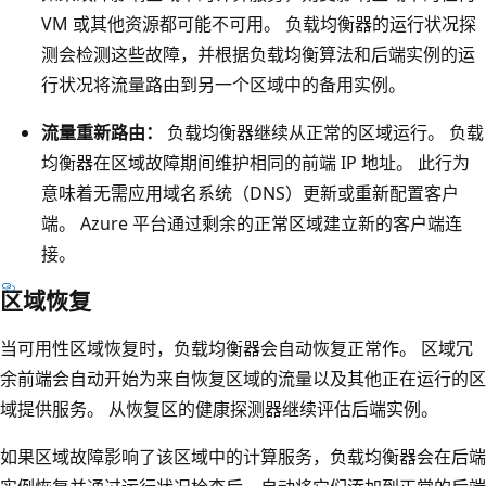
载
VM 或其他资源都可能不可用。 负载均衡器的运行状况探
均
测会检测这些故障，并根据负载均衡算法和后端实例的运
衡
行状况将流量路由到另一个区域中的备用实例。
规
则
流量重新路由：
负载均衡器继续从正常的区域运行。 负载
和
均衡器在区域故障期间维护相同的前端 IP 地址。 此行为
跨
意味着无需应用域名系统（DNS）更新或重新配置客户
所
端。 Azure 平台通过剩余的正常区域建立新的客户端连
有
接。
三
区域恢复
个
区
当可用性区域恢复时，负载均衡器会自动恢复正常作。 区域冗
域
余前端会自动开始为来自恢复区域的流量以及其他正在运行的区
的
域提供服务。 从恢复区的健康探测器继续评估后端实例。
后
如果区域故障影响了该区域中的计算服务，负载均衡器会在后端
端