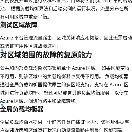
实例恢复并通过运行状况检查后，自动将它们添加到正常的后端
池
池。 根据负载均衡算法和后端实例的运行状况，流量分布在所
。
有可用区域中重新平衡。
后
测试区域故障
端
池
Azure 平台管理流量路由、区域关闭响应和恢复，因此无需启动
包
或验证可用性区域故障过程。
含
对区域范围的故障的复原能力
两
个
公共和内部负载均衡器部署到单个 Azure 区域。 如果区域变得
仅
不可用，则该区域中的负载均衡器也变得不可用。 负载均衡器
部
通过全局负载均衡器提供原生的多区域支持，支持在 Azure 区
署
域间进行负载均衡。 您还可以部署其他负载均衡服务，以便在
在
Azure 区域之间进行路由和故障转移。
区
全局负载均衡器
域
全局负载均衡器提供一个静态任意广播 IP 地址，该地址根据客
1
户端邻近度和区域运行状况自动将流量路由到最佳区域部署。