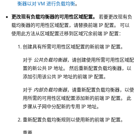
公
余
区
衡器以对 VM 进行负载均衡
。
共
前
域
更改现有负载均衡器的可用性区域配置。
若要更改现有负
负
端
的
载均衡器的可用性区域配置，请替换前端 IP 配置。 可以
载
I
后
使用此方法从区域配置迁移到区域冗余前端 IP 配置：
均
P
端
衡
配
池
创建具有所需可用性区域配置的新前端 IP 配置。
器
置
。
，
对于
公共负载均衡器
，请创建使用所需可用性区域配
、
流
但
置的新公共 IP 地址。 然后重新配置负载均衡器，以
负
量
两
添加引用该公共 IP 地址的前端 IP 配置。
载
从
个
均
内
对于
内部负载均衡器
，请重新配置负载均衡器，以使
V
衡
部
用所需的可用性区域配置添加新的前端 IP 配置。 此
M
规
前
步骤从子网中分配新的专用 IP 地址。
仅
则
端
位
和
重新配置负载均衡规则以使用新的前端 IP 配置。
I
于
后
P
重要