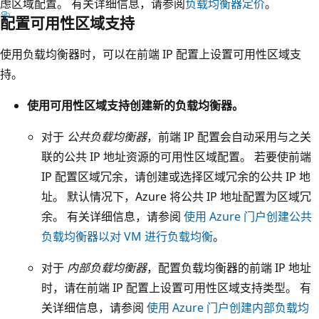
了
置
虑区域配置。 有关详细信息，请参阅
负载均衡器定价
。
P
配置可用性区域支持
跨
。
配
三
公
置
使用负载均衡器时，可以在前端 IP 配置上设置可用性区域支
个
共
、
持。
可
负
负
用
载
使用可用性区域支持创建新的负载均衡器。
载
性
均
均
对于
公共负载均衡器
，前端 IP 配置会自动采用与之关
区
衡
衡
联的公共 IP 地址资源的可用性区域配置。 若要使前端
域
器
规
IP 配置区域冗余，请创建或选择区域冗余的公共 IP 地
部
部
则
址。 默认情况下，Azure 将公共 IP 地址配置为区域冗
署
分
和
余。 有关详细信息，请参阅
使用 Azure 门户创建公共
的
包
跨
负载均衡器以对 VM 进行负载均衡
。
区
括
所
域
区
有
对于
内部负载均衡器
，配置负载均衡器的前端 IP 地址
冗
域
三
时，请在前端 IP 配置上设置可用性区域支持类型。 有
余
冗
个
关详细信息，请参阅
使用 Azure 门户创建内部负载均