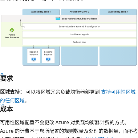
I
图
P
。
地
负
址
载
连
均
接
衡
到
器
区
包
域
括
要求
体
冗
区
系
余
域
区域支持：
可以将区域冗余负载均衡器部署到
支持可用性区域
结
前
冗
的任何区域
。
构
端
余
成本
图
I
前
显
P
可用性区域配置不会更改 Azure 对负载均衡器计费的方式。
端
示
配
Azure 的计费基于您所配置的规则数量及处理的数据量，而不考
I