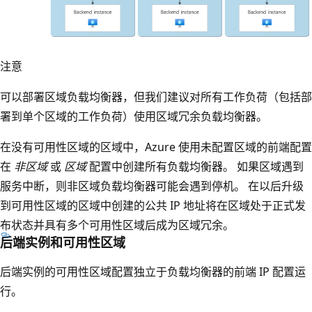
显
示
了
跨
显
注意
三
示
可以部署区域负载均衡器，但我们建议对所有工作负荷（包括部
个
跨
署到单个区域的工作负荷）使用区域冗余负载均衡器。
可
三
用
个
在没有可用性区域的区域中，Azure 使用未配置区域的前端配置
性
可
在
非区域
或
区域
配置中创建所有负载均衡器。 如果区域遇到
区
用
服务中断，则非区域负载均衡器可能会遇到停机。 在以后升级
域
性
到可用性区域的区域中创建的公共 IP 地址将在区域处于正式发
部
区
布状态并具有多个可用性区域后成为区域冗余。
署
域
后端实例和可用性区域
的
部
后端实例的可用性区域配置独立于负载均衡器的前端 IP 配置运
区
署
行。
域
的