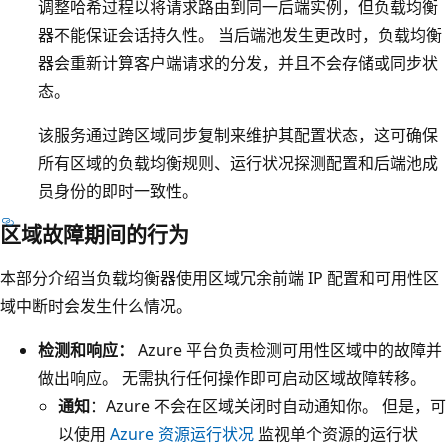
接
可
调整哈希过程以将请求路由到同一后端实例，但负载均衡
中
到
用
器不能保证会话持久性。 当后端池发生更改时，负载均衡
的
区
性
器会重新计算客户端请求的分发，并且不会存储或同步状
虚
域
区
态。
拟
冗
域
机
该服务通过跨区域同步复制来维护其配置状态，这可确保
余
中
。
所有区域的负载均衡规则、运行状况探测配置和后端池成
前
有
员身份的即时一致性。
端
一
I
个
区域故障期间的行为
P
V
本部分介绍当负载均衡器使用区域冗余前端 IP 配置和可用性区
配
M
域中断时会发生什么情况。
置
。
。
检测和响应：
Azure 平台负责检测可用性区域中的故障并
负
做出响应。 无需执行任何操作即可启动区域故障转移。
载
通知
：Azure 不会在区域关闭时自动通知你。 但是，可
均
以使用
Azure 资源运行状况
监视单个资源的运行状