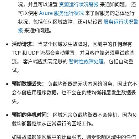
衡
况，并且可以设置
资源运行状况警报
来通知问题。 还
器
可以使用
Azure 服务运行状况
来了解服务的总体运行
包
状况，包括任何区域故障，还可以设置
服务运行状况警
括
报
来通知问题。
区
域
活动请求：
当某个区域发生故障时，区域中的任何现有
冗
TCP 和 UDP 流都会自动重置，并且客户端必须重试这些
余
流。 客户端应实现足够的
暂时性故障处理
，包括自动重
前
试。
端
预期数据丢失：
负载均衡器是无状态网络服务，因此它不
I
会存储应用程序数据，也不会在负载均衡器层发生数据丢
P
失。
配
置
预期的停机时间：
区域冗余负载均衡器不会停机，因为负
、
载均衡器继续从正常运行的区域工作。
负
如果故障影响区域中的计算服务，则受影响区域中的任何