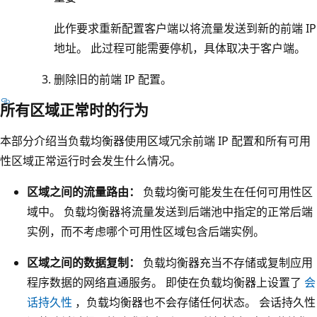
区
端
配
域
池
置
此作要求重新配置客户端以将流量发送到新的前端 IP
1
。
通
地址。 此过程可能需要停机，具体取决于客户端。
中
后
过
删除旧的前端 IP 配置。
。
端
负
区
池
载
所有区域正常时的行为
域
连
均
冗
本部分介绍当负载均衡器使用区域冗余前端 IP 配置和所有可用
接
衡
余
性区域正常运行时会发生什么情况。
到
器
公
三
路
区域之间的流量路由：
负载均衡可能发生在任何可用性区
共
个
由
域中。 负载均衡器将流量发送到后端池中指定的正常后端
I
V
到
实例，而不考虑哪个可用性区域包含后端实例。
P
M
所
地
，
区域之间的数据复制：
负载均衡器充当不存储或复制应用
有
址
每
程序数据的网络直通服务。 即使在负载均衡器上设置了
会
区
连
个
话持久性
，负载均衡器也不会存储任何状态。 会话持久性
域