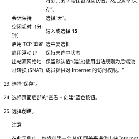
将剩余的字段保留为默认值，然后选择“保
存”。
会话保持
选择“无”。
空闲超时（分
输入或选择
15
钟）
启用 TCP 重置
选中复选框
启用浮动 IP
保持未选中状态
出站源网络地
保留默认值“(建议)使用出站规则为后端池
址转换 (SNAT)
成员提供对 Internet 的访问权限。”
选择“保存”。
选择页面底部的“查看 + 创建”蓝色按钮。
选择
创建
。
注意
在此示例中，你将创建一个 NAT 网关来提供出站 Internet