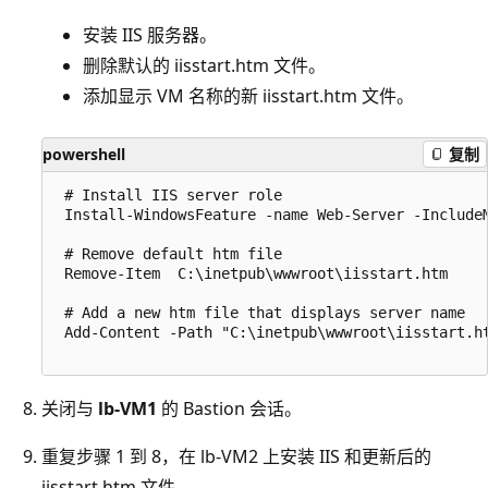
安装 IIS 服务器。
删除默认的 iisstart.htm 文件。
添加显示 VM 名称的新 iisstart.htm 文件。
powershell
复制
 # Install IIS server role

 Install-WindowsFeature -name Web-Server -IncludeM
 # Remove default htm file

 Remove-Item  C:\inetpub\wwwroot\iisstart.htm

 # Add a new htm file that displays server name

 Add-Content -Path "C:\inetpub\wwwroot\iisstart.ht
关闭与
lb-VM1
的 Bastion 会话。
重复步骤 1 到 8，在 lb-VM2 上安装 IIS 和更新后的
iisstart.htm 文件
。