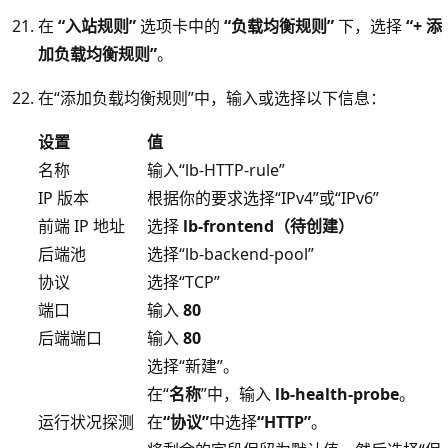
在
“入站规则”
选项卡中的
“负载均衡规则”
下，选择
“+ 添
加负载均衡规则”
。
在“添加负载均衡规则”中，输入或选择以下信息：
设置
值
名称
输入“lb-HTTP-rule”
IP 版本
根据你的要求选择“IPv4”或“IPv6”
前端 IP 地址
选择
lb-frontend（待创建）
后端池
选择“lb-backend-pool”
协议
选择“TCP”
端口
输入
80
后端端口
输入
80
选择“新建”。
在“
名称
”中，输入
lb-health-probe
。
运行状况探测
在
“协议”
中选择
“HTTP”
。