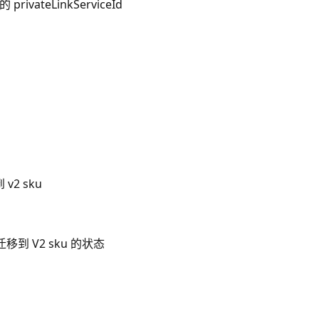
ateLinkServiceId
v2 sku
移到 V2 sku 的状态