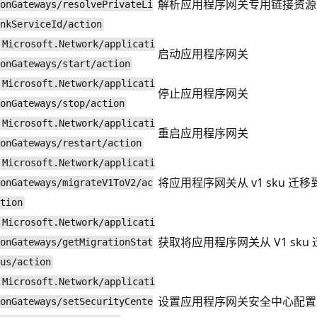
解析应用程序网关专用链接资源的 priv
onGateways/resolvePrivateLi
nkServiceId/action
Microsoft.Network/applicati
启动应用程序网关
onGateways/start/action
Microsoft.Network/applicati
停止应用程序网关
onGateways/stop/action
Microsoft.Network/applicati
重启应用程序网关
onGateways/restart/action
Microsoft.Network/applicati
将应用程序网关从 v1 sku 迁移到 
onGateways/migrateV1ToV2/ac
tion
Microsoft.Network/applicati
获取将应用程序网关从 V1 sku 迁
onGateways/getMigrationStat
us/action
Microsoft.Network/applicati
设置应用程序网关安全中心配置
onGateways/setSecurityCente