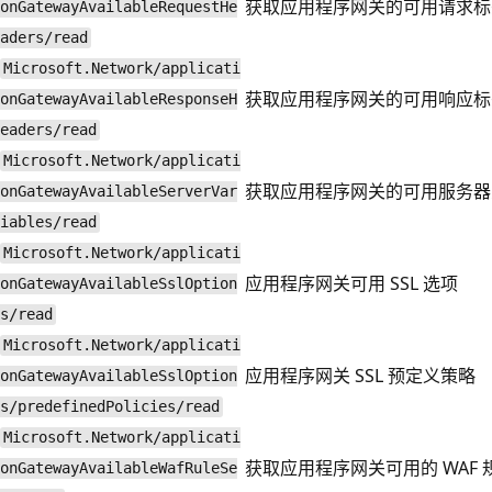
获取应用程序网关的可用请求标
onGatewayAvailableRequestHe
aders/read
Microsoft.Network/applicati
获取应用程序网关的可用响应标
onGatewayAvailableResponseH
eaders/read
Microsoft.Network/applicati
获取应用程序网关的可用服务器
onGatewayAvailableServerVar
iables/read
Microsoft.Network/applicati
应用程序网关可用 SSL 选项
onGatewayAvailableSslOption
s/read
Microsoft.Network/applicati
应用程序网关 SSL 预定义策略
onGatewayAvailableSslOption
s/predefinedPolicies/read
Microsoft.Network/applicati
获取应用程序网关可用的 WAF 
onGatewayAvailableWafRuleSe