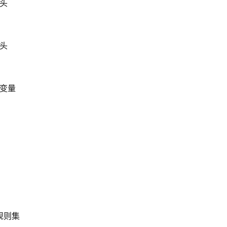
头
头
变量
规则集