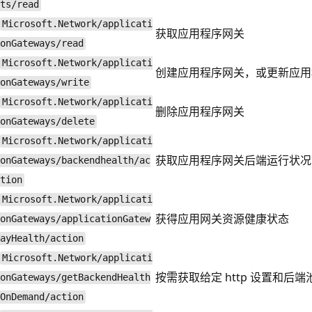
ts/read
Microsoft.Network/applicati
获取应用程序网关
onGateways/read
Microsoft.Network/applicati
创建应用程序网关，或更新应用
onGateways/write
Microsoft.Network/applicati
删除应用程序网关
onGateways/delete
Microsoft.Network/applicati
获取应用程序网关后端运行状况
onGateways/backendhealth/ac
tion
Microsoft.Network/applicati
获得应用网关资源健康状态
onGateways/applicationGatew
ayHealth/action
Microsoft.Network/applicati
按需获取给定 http 设置和
onGateways/getBackendHealth
OnDemand/action