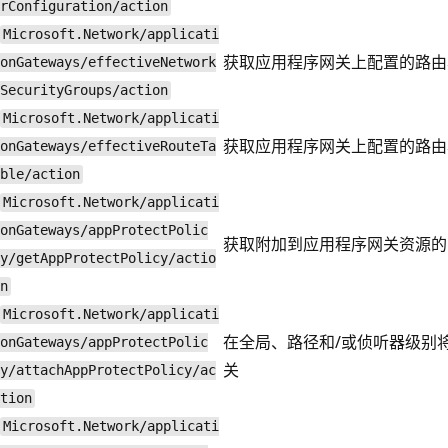
rConfiguration/action
Microsoft.Network/applicati
获取应用程序网关上配置的路由
onGateways/effectiveNetwork
SecurityGroups/action
Microsoft.Network/applicati
获取应用程序网关上配置的路由
onGateways/effectiveRouteTa
ble/action
Microsoft.Network/applicati
onGateways/appProtectPolic
获取附加到应用程序网关资源的 App
y/getAppProtectPolicy/actio
n
Microsoft.Network/applicati
在全局、路径和/或侦听器级别将 A
onGateways/appProtectPolic
关
y/attachAppProtectPolicy/ac
tion
Microsoft.Network/applicati