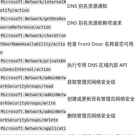
Microsoft.Network/internalN
DNS 别名资源通知
otify/action
Microsoft.Network/getDnsRes
DNS 别名资源依赖项请求
ourceReference/action
Microsoft.Network/checkFron
检查 Front Door 名称是否可用
tDoorNameAvailability/actio
n
Microsoft.Network/privateDn
执行专用 DNS 区域内部 API
sZonesInternal/action
Microsoft.Network/adminNetw
获取管理员网络安全组
orkSecurityGroups/read
Microsoft.Network/adminNetw
创建或更新现有管理员网络安全
orkSecurityGroups/write
Microsoft.Network/adminNetw
删除管理员网络安全组
orkSecurityGroups/delete
Microsoft.Network/applicati