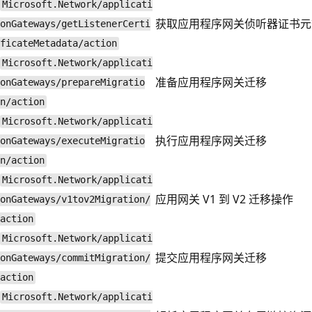
Microsoft.Network/applicati
获取应用程序网关侦听器证书元
onGateways/getListenerCerti
ficateMetadata/action
Microsoft.Network/applicati
准备应用程序网关迁移
onGateways/prepareMigratio
n/action
Microsoft.Network/applicati
执行应用程序网关迁移
onGateways/executeMigratio
n/action
Microsoft.Network/applicati
应用网关 V1 到 V2 迁移操作
onGateways/v1tov2Migration/
action
Microsoft.Network/applicati
提交应用程序网关迁移
onGateways/commitMigration/
action
Microsoft.Network/applicati