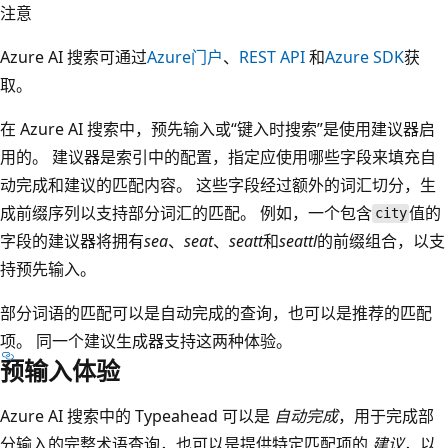
注意
Azure AI 搜索可通过
Azure门户
、
REST API
和
Azure SDK
获
取。
在 Azure AI 搜索中，预先输入或“键入时搜索”是使用建议器
启
用的。 建议器是索引中的配置，指定应使用哪些字段来填充自
动完成和建议的匹配内容。 这些字段经过额外的词汇切分，生
成前缀序列以支持部分词汇的匹配。 例如，一个包含
值的
city
字段的建议器将拥有
sea
、
seat
、
seatt
和
seattl
的前缀组合，以支
持预先输入。
部分词语的匹配可以是自动完成的查询，也可以是推荐的匹配
项。 同一个建议生成器支持这两种体验。
预输入体验
Azure AI 搜索中的 Typeahead 可以是
自动完成
，用于完成部
分输入的完整术语查询，也可以是提供特定匹配项的
建议
，以