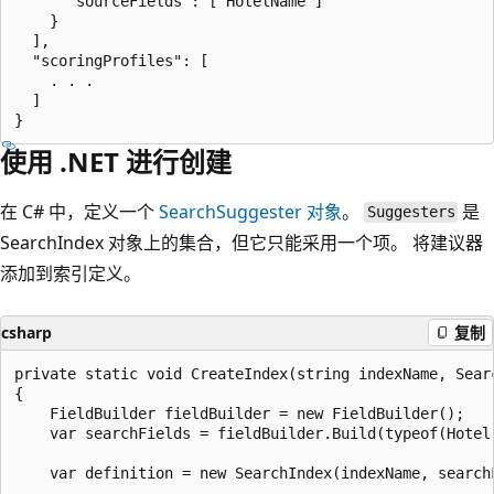
      "sourceFields": ["HotelName"]

    }

  ],

  "scoringProfiles": [

    . . .

  ]

使用 .NET 进行创建
在 C# 中，定义一个
SearchSuggester 对象
。
是
Suggesters
SearchIndex 对象上的集合，但它只能采用一个项。 将建议器
添加到索引定义。
csharp
复制
private static void CreateIndex(string indexName, Searc
{

    FieldBuilder fieldBuilder = new FieldBuilder();

    var searchFields = fieldBuilder.Build(typeof(Hotel)
    var definition = new SearchIndex(indexName, searchF