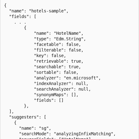
{

  "name": "hotels-sample",

  "fields": [

    . . .

        {

            "name": "HotelName",

            "type": "Edm.String",

            "facetable": false,

            "filterable": false,

            "key": false,

            "retrievable": true,

            "searchable": true,

            "sortable": false,

            "analyzer": "en.microsoft",

            "indexAnalyzer": null,

            "searchAnalyzer": null,

            "synonymMaps": [],

            "fields": []

        },

  ],

  "suggesters": [

    {

      "name": "sg",

      "searchMode": "analyzingInfixMatching",
