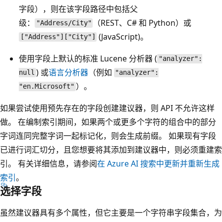
字段），则在该字段路径中包括父
级：
（REST、C# 和 Python）或
"Address/City"
(JavaScript)。
["Address"]["City"]
使用字段上默认的标准 Lucene 分析器 (
"analyzer":
) 或
语言分析器
（例如
null
"analyzer":
）。
"en.Microsoft"
如果尝试使用预先存在的字段创建建议器，则 API 不允许这样
做。 在编制索引期间，如果两个或更多个字符的组合中的部分
字词连同完整字词一起标记化，则会生成前缀。 如果现有字段
已进行词汇切分，且您想要将其添加到建议器中，则必须重建索
引。 有关详细信息，请参阅
在 Azure AI 搜索中更新并重新生成
索引
。
选择字段
虽然建议器具有多个属性，但它主要是一个字符串字段集合，为