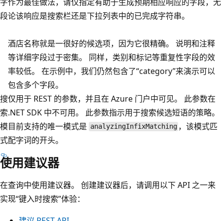
字
作为最佳做法，请仅指定有助于生成预期相应响应的字段，无
段
论该响应是搜索栏还是下拉列表中的已完成字符串。
酒店名称就是一很好的候选项，因为它很精确。 说明和注释
等详细字段过于密集。 同样，类别和标记等重复性字段的效
率较低。 在示例中，我们仍然包含了“category”
来演示可以
包含多个字段。
搜
仅用于 REST 的参数，并且在 Azure 门户中可见。 此参数在
索
.NET SDK 中不可用。 此参数指示用于搜索候选短语的策略。
模
目前支持的唯一模式是
，该模式匹
analyzingInfixMatching
式
配字词的开头。
使用建议器
在查询中使用建议器。 创建建议器后，请调用以下 API 之一来
实现“键入时搜索”体验：
建议 REST API