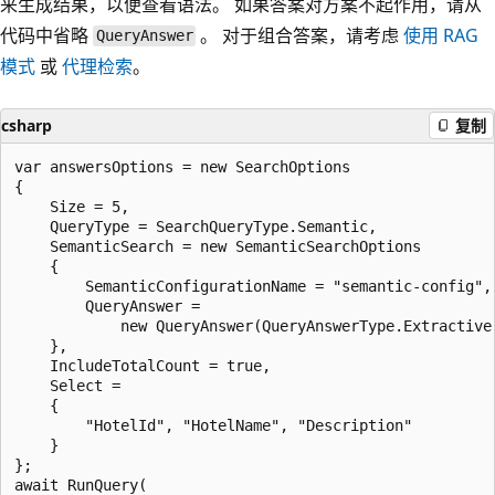
来生成结果，以便查看语法。 如果答案对方案不起作用，请从
代码中省略
。 对于组合答案，请考虑
使用 RAG
QueryAnswer
模式
或
代理检索
。
csharp
复制
var answersOptions = new SearchOptions

{

    Size = 5,

    QueryType = SearchQueryType.Semantic,

    SemanticSearch = new SemanticSearchOptions

    {

        SemanticConfigurationName = "semantic-config",

        QueryAnswer =

            new QueryAnswer(QueryAnswerType.Extractive)
    },

    IncludeTotalCount = true,

    Select =

    {

        "HotelId", "HotelName", "Description"

    }

};

await RunQuery(
