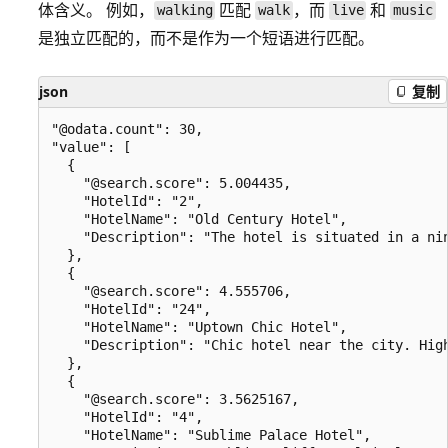
体含义。 例如，
匹配
，而
和
walking
walk
live
music
是独立匹配的，而不是作为一个短语进行匹配。
json
复制
"@odata.count": 30,

"value": [

  {

    "@search.score": 5.004435,

    "HotelId": "2",

    "HotelName": "Old Century Hotel",

    "Description": "The hotel is situated in a ni
  },

  {

    "@search.score": 4.555706,

    "HotelId": "24",

    "HotelName": "Uptown Chic Hotel",

    "Description": "Chic hotel near the city. Hig
  },

  {

    "@search.score": 3.5625167,

    "HotelId": "4",

    "HotelName": "Sublime Palace Hotel",
