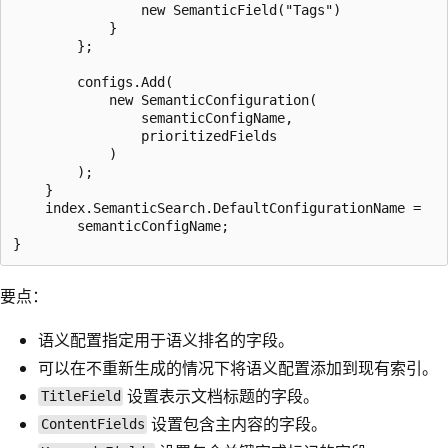
                new SemanticField("Tags")

            }

        };

        configs.Add(

            new SemanticConfiguration(

                semanticConfigName,

                prioritizedFields

            )

        );

    }

    index.SemanticSearch.DefaultConfigurationName =

        semanticConfigName;

要点：
语义配置指定用于语义排名的字段。
可以在不重新生成的情况下将语义配置添加到现有索引。
设置表示文档标题的字段。
TitleField
设置包含主内容的字段。
ContentFields