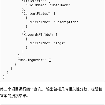
          "TitleField": {

            "FieldName": "HotelName"

          },

          "ContentFields": [

            {

              "FieldName": "Description"

            }

          ],

          "KeywordsFields": [

            {

              "FieldName": "Tags"

            }

          ]

        },

        "RankingOrder": {}

      }

    ]

  }

第二个项目运行四个查询。 输出包括具有相关性分数、标题和
答案的搜索结果。