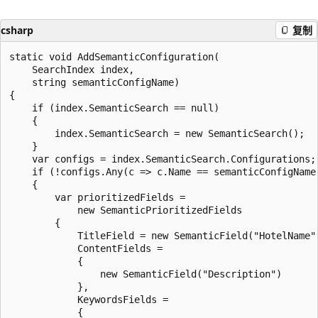
csharp
复制
static void AddSemanticConfiguration(

    SearchIndex index,

    string semanticConfigName)

{

    if (index.SemanticSearch == null)

    {

        index.SemanticSearch = new SemanticSearch();

    }

    var configs = index.SemanticSearch.Configurations;

    if (!configs.Any(c => c.Name == semanticConfigName)
    {

        var prioritizedFields =

            new SemanticPrioritizedFields

        {

            TitleField = new SemanticField("HotelName")
            ContentFields =

            {

                new SemanticField("Description")

            },

            KeywordsFields =

            {
