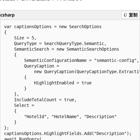
csharp
复制
var captionsOptions = new SearchOptions

{

    Size = 5,

    QueryType = SearchQueryType.Semantic,

    SemanticSearch = new SemanticSearchOptions

    {

        SemanticConfigurationName = "semantic-config",

        QueryCaption =

            new QueryCaption(QueryCaptionType.Extractiv
        {

            HighlightEnabled = true

        }

    },

    IncludeTotalCount = true,

    Select =

    {

        "HotelId", "HotelName", "Description"

    }

};

captionsOptions.HighlightFields.Add("Description");

await RunQuery(
