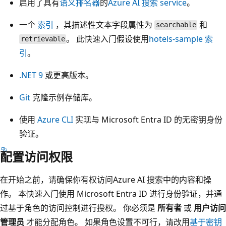
启用了具有
语义排名器
的
Azure AI 搜索 service
。
一个
索引
，其描述性文本字段属性为
和
searchable
。 此快速入门假设使用
hotels-sample 索
retrievable
引
。
.NET 9
或更高版本。
Git
克隆示例存储库。
使用
Azure CLI
实现与 Microsoft Entra ID 的无密钥身份
验证。
配置访问权限
在开始之前，请确保你有权访问Azure AI 搜索中的内容和操
作。 本快速入门使用 Microsoft Entra ID 进行身份验证，并通
过基于角色的访问控制进行授权。 你必须是
所有者
或
用户访问
管理员
才能分配角色。 如果角色设置不可行，请改用
基于密钥