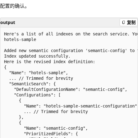
配置的确认。
output
复制
Here's a list of all indexes on the search service. You
hotels-sample

Added new semantic configuration 'semantic-config' to t
Index updated successfully.

Here is the revised index definition:

{

  "Name": "hotels-sample",

  ... // Trimmed for brevity

  "SemanticSearch": {

    "DefaultConfigurationName": "semantic-config",

    "Configurations": [

      {

        "Name": "hotels-sample-semantic-configuration",
        ... // Trimmed for brevity

      },

      {

        "Name": "semantic-config",

        "PrioritizedFields": {
