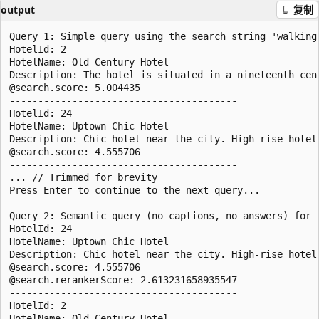
output
复制
Query 1: Simple query using the search string 'walking 
HotelId: 2

HotelName: Old Century Hotel

Description: The hotel is situated in a nineteenth cen
@search.score: 5.004435

----------------------------------------

HotelId: 24

HotelName: Uptown Chic Hotel

Description: Chic hotel near the city. High-rise hotel
@search.score: 4.555706

----------------------------------------

... // Trimmed for brevity

Press Enter to continue to the next query...

Query 2: Semantic query (no captions, no answers) for '
HotelId: 24

HotelName: Uptown Chic Hotel

Description: Chic hotel near the city. High-rise hotel
@search.score: 4.555706

@search.rerankerScore: 2.613231658935547

----------------------------------------

HotelId: 2

HotelName: Old Century Hotel
