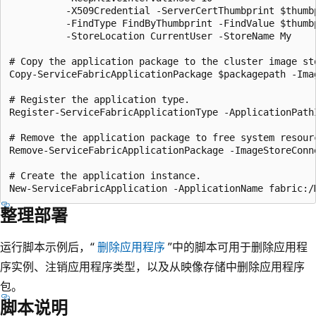
          -X509Credential -ServerCertThumbprint $thumbp
          -FindType FindByThumbprint -FindValue $thumbp
          -StoreLocation CurrentUser -StoreName My

# Copy the application package to the cluster image sto
Copy-ServiceFabricApplicationPackage $packagepath -Ima
# Register the application type.

Register-ServiceFabricApplicationType -ApplicationPathI
# Remove the application package to free system resourc
Remove-ServiceFabricApplicationPackage -ImageStoreConn
# Create the application instance.

整理部署
运行脚本示例后，“
删除应用程序
”中的脚本可用于删除应用程
序实例、注销应用程序类型，以及从映像存储中删除应用程序
包。
脚本说明