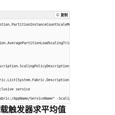
复制
ption.PartitionInstanceCountScaleMechanism

ion.AveragePartitionLoadScalingTrigger

scription.ScalingPolicyDescription

ric.List[System.Fabric.Description.ScalingPolicyDescripti
lusive service

载触发器求平均值