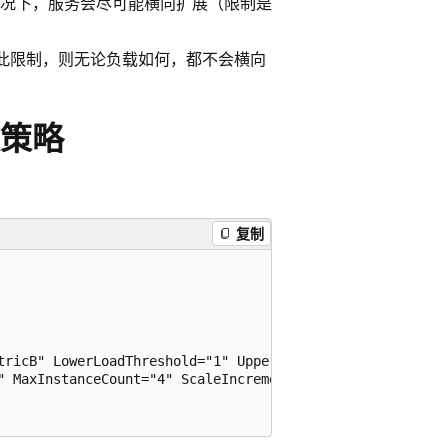
种情况下，服务会尽可能横向扩展（限制是
此限制，则无论负载如何，都不会横向
策略
复制
tricB" LowerLoadThreshold="1" UpperLoadThreshold="2" Scal
" MaxInstanceCount="4" ScaleIncrement="1"/>
