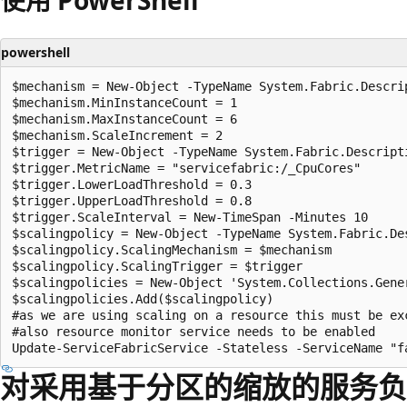
powershell
$mechanism = New-Object -TypeName System.Fabric.Descri
$mechanism.MinInstanceCount = 1

$mechanism.MaxInstanceCount = 6

$mechanism.ScaleIncrement = 2

$trigger = New-Object -TypeName System.Fabric.Descript
$trigger.MetricName = "servicefabric:/_CpuCores"

$trigger.LowerLoadThreshold = 0.3

$trigger.UpperLoadThreshold = 0.8

$trigger.ScaleInterval = New-TimeSpan -Minutes 10

$scalingpolicy = New-Object -TypeName System.Fabric.De
$scalingpolicy.ScalingMechanism = $mechanism

$scalingpolicy.ScalingTrigger = $trigger

$scalingpolicies = New-Object 'System.Collections.Gene
$scalingpolicies.Add($scalingpolicy)

#as we are using scaling on a resource this must be exc
#also resource monitor service needs to be enabled

对采用基于分区的缩放的服务负