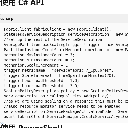
使用 C# API
csharp
FabricClient fabricClient = new FabricClient();

StatelessServiceDescription serviceDescription = new St
//set up the rest of the ServiceDescription

AveragePartitionLoadScalingTrigger trigger = new Averag
PartitionInstanceCountScaleMechanism mechanism = new P
mechanism.MaxInstanceCount = 3;

mechanism.MinInstanceCount = 1;

mechanism.ScaleIncrement = 1;

trigger.MetricName = "servicefabric:/_CpuCores";

trigger.ScaleInterval = TimeSpan.FromMinutes(20);

trigger.LowerLoadThreshold = 1.0;

trigger.UpperLoadThreshold = 2.0;

ScalingPolicyDescription policy = new ScalingPolicyDesc
serviceDescription.ScalingPolicies.Add(policy);

//as we are using scaling on a resource this must be ex
//also resource monitor service needs to be enabled

serviceDescription.ServicePackageActivationMode = Serv
使用 PowerShell