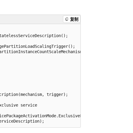
复制
atelessServiceDescription();

ePartitionLoadScalingTrigger();

artitionInstanceCountScaleMechanism();

ription(mechanism, trigger);

clusive service

icePackageActivationMode.ExclusiveProcess
