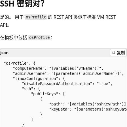
SSH 密钥对？
是的。 用于
的 REST API 类似于标准 VM REST
osProfile
API。
在模板中包括
：
osProfile
json
复制
"osProfile": {

    "computerName": "[variables('vmName')]",

    "adminUsername": "[parameters('adminUserName')]",

    "linuxConfiguration": {

        "disablePasswordAuthentication": "true",

        "ssh": {

            "publicKeys": [

                {

                    "path": "[variables('sshKeyPath')]"
                    "keyData": "[parameters('sshKeyData
                }

            ]

        }
