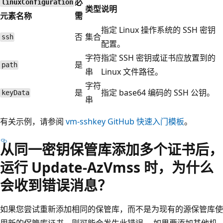
必
linuxConfiguration
类型
说明
元素名称
需
指定 Linux 操作系统的 SSH 密钥
否
集合
ssh
配置。
字符
指定 SSH 密钥或证书应放置到的
是
path
串
Linux 文件路径。
字符
是
指定 base64 编码的 SSH 公钥。
keyData
串
有关示例，请参阅
vm-sshkey GitHub 快速入门模板
。
从同一密钥保管库添加多个证书后，
运行 Update-AzVmss 时，为什么
会收到错误消息？
如果您尝试重新添加相同的保管库，而不是为现有的源保管库使
用新的保管库证书，则可能会发生此错误。 如果要添加其他机