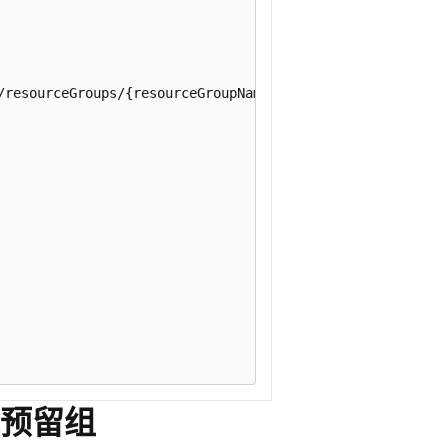
/resourceGroups/{resourceGroupName}/providers/Microsoft.C
预留组