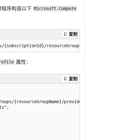
供程序构造以下
Microsoft.Compute
复制
属性：
rofile
复制
roups/{resourceGroupName}/providers/Microsoft.Compute/vir
s", 
