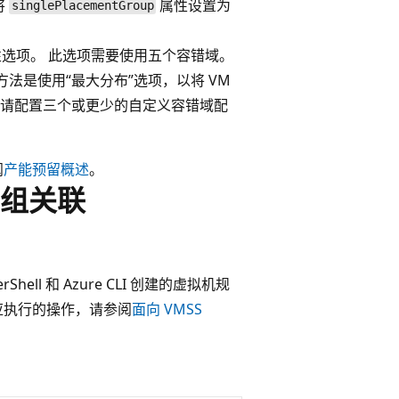
将
属性设置为
singlePlacementGroup
性选项
。 此选项需要使用五个容错域。
法是使用“最大分布”选项，以将 VM
，请配置三个或更少的自定义容错域配
阅
产能预留概述
。
组关联
ell 和 Azure CLI 创建的虚拟机规
应执行的操作，请参阅
面向 VMSS