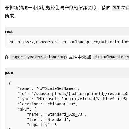
要将新的统一虚拟机规模集与产能预留组关联，请向
提
PUT
请求：
rest
在
属性中添加
capacityReservationGroup
virtualMachineP
json
{ 

    "name": "<VMScaleSetName>", 

    "id": "/subscriptions/{subscriptionId}/resourceG
    "type": "Microsoft.Compute/virtualMachineScaleSet
    "location": "chinanorth3", 

    "sku": { 

        "name": "Standard_D2s_v3", 

        "tier": "Standard", 

        "capacity": 3 
