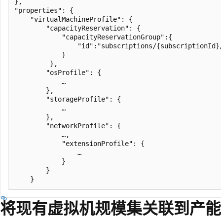
}, 

"properties": { 

    "virtualMachineProfile": { 

        "capacityReservation": { 

            "capacityReservationGroup":{ 

                "id":"subscriptions/{subscriptionId}
            } 

         }, 

        "osProfile": { 

            … 

        }, 

        "storageProfile": { 

            … 

        }, 

        "networkProfile": { 

            …,

            "extensionProfile": { 

                … 

            } 

        } 

将现有虚拟机规模集关联到产能