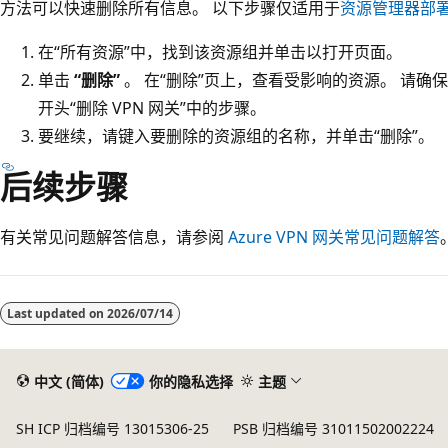
方法可以快速删除所有信息。 以下步骤仅适用于
资源管理器部
在“所有资源”
中，找到该资源组并单击以打开页面。
单击
“删除”
。 在“删除”页上，查看受影响的资源。 请确
开头“删除 VPN 网关”中的步骤。
要继续，请键入要删除的资源组的名称，并单击“删除”
。
后续步骤
有关常见问题解答信息，请参阅
Azure VPN 网关常见问题解答
阅
读
Last updated on
2026/07/14
模
式
已
中文 (简体)
你的隐私选择
主题
禁
SH ICP 归档编号 13015306-25
PSB 归档编号 31011502002224
用