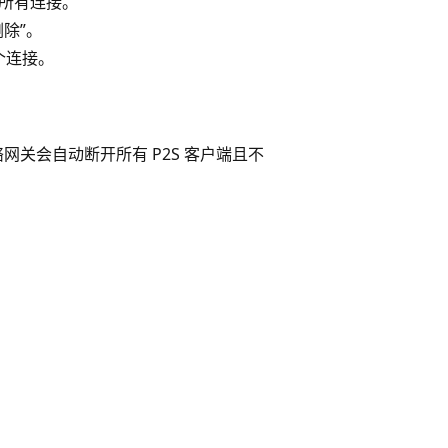
的所有连接
。
删除”。
个连接。
网络网关会自动断开所有 P2S 客户端且不