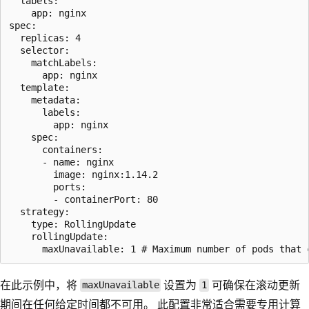
  labels:

    app: nginx

spec:

  replicas: 4

  selector:

    matchLabels:

      app: nginx

  template:

    metadata:

      labels:

        app: nginx

    spec:

      containers:

      - name: nginx

        image: nginx:1.14.2

        ports:

        - containerPort: 80

  strategy:

    type: RollingUpdate

    rollingUpdate:

在此示例中，将
设置为
可确保在滚动更新
maxUnavailable
1
期间在任何给定时间都不可用。 此配置非常适合需要专用计算