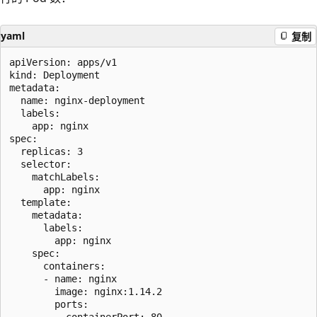
yaml
复制
apiVersion: apps/v1

kind: Deployment

metadata:

  name: nginx-deployment

  labels:

    app: nginx

spec:

  replicas: 3

  selector:

    matchLabels:

      app: nginx

  template:

    metadata:

      labels:

        app: nginx

    spec:

      containers:

      - name: nginx

        image: nginx:1.14.2

        ports:
