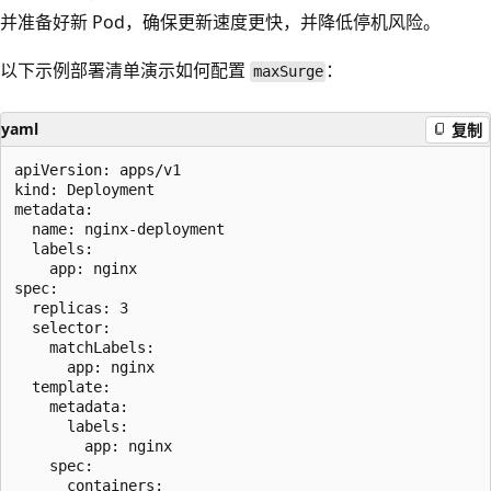
并准备好新 Pod，确保更新速度更快，并降低停机风险。
以下示例部署清单演示如何配置
：
maxSurge
yaml
复制
apiVersion: apps/v1

kind: Deployment

metadata:

  name: nginx-deployment

  labels:

    app: nginx

spec:

  replicas: 3

  selector:

    matchLabels:

      app: nginx

  template:

    metadata:

      labels:

        app: nginx

    spec:

      containers:
