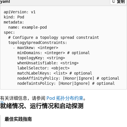
yaml
复制
apiVersion: v1

kind: Pod

metadata:

  name: example-pod

spec:

  # Configure a topology spread constraint

  topologySpreadConstraints:

    - maxSkew: <integer>

      minDomains: <integer> # optional

      topologyKey: <string>

      whenUnsatisfiable: <string>

      labelSelector: <object>

      matchLabelKeys: <list> # optional

      nodeAffinityPolicy: [Honor|Ignore] # optional

有关详细信息，请参阅
Pod 拓扑分布约束
。
就绪情况、运行情况和启动探测
最佳实践指南