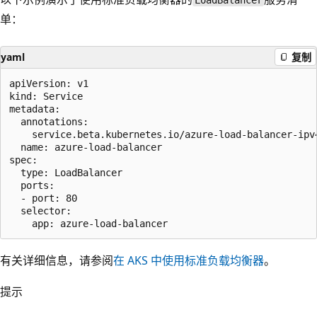
单：
yaml
复制
apiVersion: v1

kind: Service

metadata:

  annotations:

    service.beta.kubernetes.io/azure-load-balancer-ipv
  name: azure-load-balancer

spec:

  type: LoadBalancer

  ports:

  - port: 80

  selector:

有关详细信息，请参阅
在 AKS 中使用标准负载均衡器
。
提示