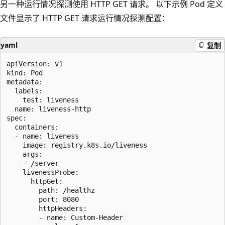
另一种运行情况探测使用 HTTP GET 请求。 以下示例 Pod 定义
文件显示了 HTTP GET 请求运行情况探测配置：
yaml
复制
apiVersion: v1

kind: Pod

metadata:

  labels:

    test: liveness

  name: liveness-http

spec:

  containers:

  - name: liveness

    image: registry.k8s.io/liveness

    args:

    - /server

    livenessProbe:

      httpGet:

        path: /healthz

        port: 8080

        httpHeaders:

        - name: Custom-Header
