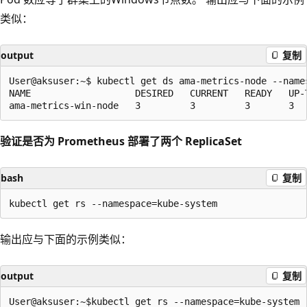
类似：
output
复制
User@aksuser:~$ kubectl get ds ama-metrics-node --names
NAME                   DESIRED   CURRENT   READY   UP-
验证是否为 Prometheus 部署了两个 ReplicaSet
bash
复制
输出应与下面的示例类似：
output
复制
User@aksuser:~$kubectl get rs --namespace=kube-system
