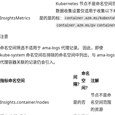
Kubernetes 节点不是命名空
数据收集设置仅适用于收集以下
InsightsMetrics
是的
是的
标：
container.azm.ms/kubesta
container.azm.ms/pv
containe
注意
命名空间筛选不适用于 ama-logs 代理记录。 因此，即使
kube-system 命名空间在排除的命名空间中列出，与 ama-logs
代理容器关联的记录仍会引入。
命名
间
指标命名空间
空
注解
隔？
间？
节点不是命
Insights.container/nodes
是的
否
名空间范围
的资源