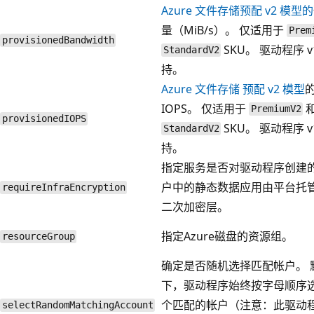
Azure 文件存储预配 v2 模型的
量（MiB/s）。 仅适用于
Prem
provisionedBandwidth
SKU。 驱动程序 v1
StandardV2
持。
Azure 文件存储 预配 v2 模型
IOPS。 仅适用于
PremiumV2
provisionedIOPS
SKU。 驱动程序 v1
StandardV2
持。
指定服务是否对驱动程序创建
户中的静态数据应用由平台托
requireInfraEncryption
二次加密层。
指定Azure磁盘的资源组。
resourceGroup
确定是否随机选择匹配帐户。 
下，驱动程序始终按字母顺序
个匹配的帐户（注意：此驱动
selectRandomMatchingAccount