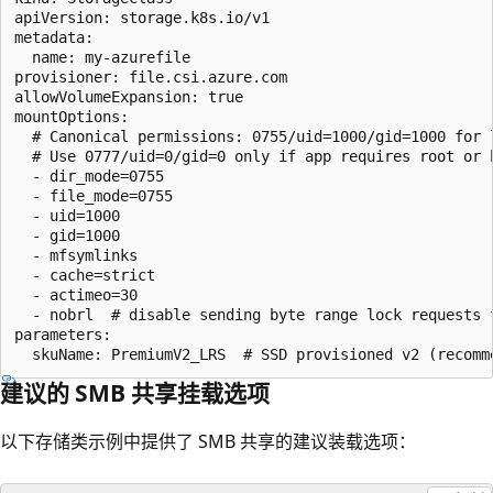
apiVersion: storage.k8s.io/v1

metadata:

  name: my-azurefile

provisioner: file.csi.azure.com

allowVolumeExpansion: true

mountOptions:

  # Canonical permissions: 0755/uid=1000/gid=1000 for l
  # Use 0777/uid=0/gid=0 only if app requires root or b
  - dir_mode=0755

  - file_mode=0755

  - uid=1000

  - gid=1000

  - mfsymlinks

  - cache=strict

  - actimeo=30

  - nobrl  # disable sending byte range lock requests 
parameters:

建议的 SMB 共享挂载选项
以下存储类示例中提供了 SMB 共享的建议装载选项：