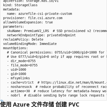
apiVersion: storage.k8s.io/v1

kind: StorageClass

metadata:

  name: azurefile-csi-private-custom

provisioner: file.csi.azure.com

allowVolumeExpansion: true

parameters:

  skuName: PremiumV2_LRS  # SSD provisioned v2 (recomm
  networkEndpointType: privateEndpoint

reclaimPolicy: Delete

volumeBindingMode: Immediate

mountOptions:

  # Canonical permissions: 0755/uid=1000/gid=1000 for l
  # Use 0777/uid=0/gid=0 only if app requires root or b
  - dir_mode=0755

  - file_mode=0755

  - uid=1000

  - gid=1000

  - mfsymlinks

  - cache=strict  # https://linux.die.net/man/8/mount.c
  - nosharesock  # reduce probability of reconnect race
  - actimeo=30  # reduce latency for metadata-heavy wor
使用 Azure 文件存储 创建 PVC