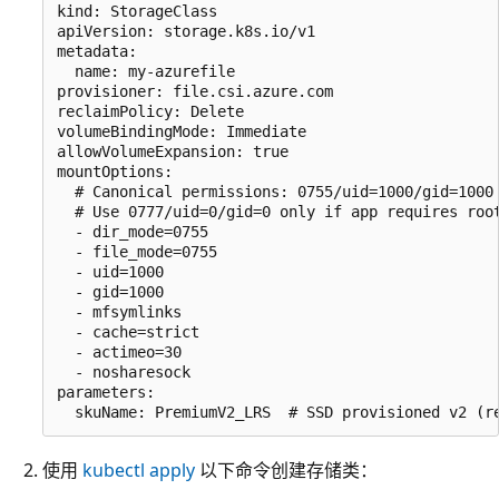
kind: StorageClass

apiVersion: storage.k8s.io/v1

metadata:

  name: my-azurefile

provisioner: file.csi.azure.com

reclaimPolicy: Delete

volumeBindingMode: Immediate

allowVolumeExpansion: true

mountOptions:

  # Canonical permissions: 0755/uid=1000/gid=1000 
  # Use 0777/uid=0/gid=0 only if app requires root
  - dir_mode=0755

  - file_mode=0755

  - uid=1000

  - gid=1000

  - mfsymlinks

  - cache=strict

  - actimeo=30

  - nosharesock

parameters:

使用
kubectl apply
以下命令创建存储类：