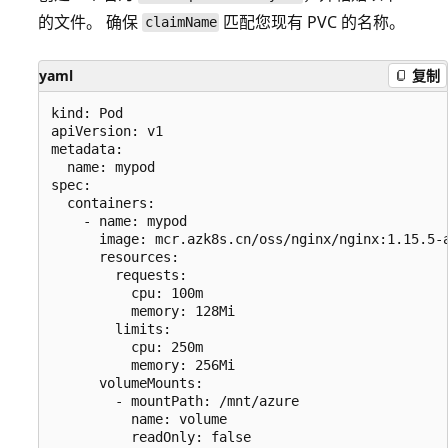
的文件。 确保
匹配您现有 PVC 的名称。
claimName
yaml
复制
kind: Pod

apiVersion: v1

metadata:

  name: mypod

spec:

  containers:

    - name: mypod

      image: mcr.azk8s.cn/oss/nginx/nginx:1.15.5-a
      resources:

        requests:

          cpu: 100m

          memory: 128Mi

        limits:

          cpu: 250m

          memory: 256Mi

      volumeMounts:

        - mountPath: /mnt/azure

          name: volume

          readOnly: false
