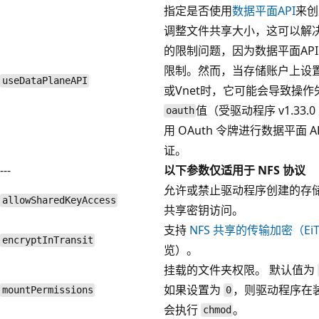
指定是否使用
数据平面API
来创
调整文件共享大小，这可以解决SR
的限制问题，因为数据平面AP
限制。然而，当存储账户上设
useDataPlaneAPI
或Vnet时，它可能会导致操作
值（受驱动程序 v1.33.
oauth
用 OAuth 令牌进行数据平面 A
证。
---
以下参数仅适用于 NFS 协议
允许或禁止驱动程序创建的存
allowSharedKeyAccess
共享密钥访问。
支持
NFS 共享的传输加密（Ei
encryptInTransit
览）。
挂载的文件夹权限。 默认值为
如果设置为
，则驱动程序在
mountPermissions
0
会执行
。
chmod