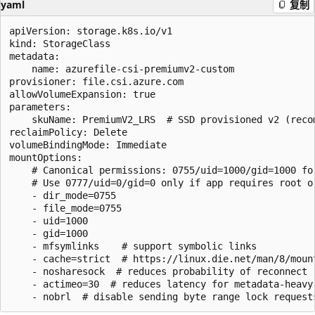
yaml
复制
apiVersion: storage.k8s.io/v1

kind: StorageClass

metadata:

    name: azurefile-csi-premiumv2-custom

provisioner: file.csi.azure.com

allowVolumeExpansion: true

parameters:

    skuName: PremiumV2_LRS  # SSD provisioned v2 (reco
reclaimPolicy: Delete

volumeBindingMode: Immediate

mountOptions:

    # Canonical permissions: 0755/uid=1000/gid=1000 for
    # Use 0777/uid=0/gid=0 only if app requires root or
    - dir_mode=0755

    - file_mode=0755

    - uid=1000

    - gid=1000

    - mfsymlinks    # support symbolic links

    - cache=strict  # https://linux.die.net/man/8/mount
    - nosharesock  # reduces probability of reconnect r
    - actimeo=30  # reduces latency for metadata-heavy 