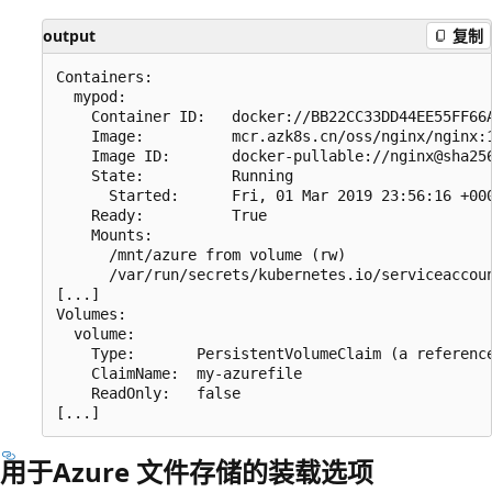
output
复制
Containers:

  mypod:

    Container ID:   docker://BB22CC33DD44EE55FF66A
    Image:          mcr.azk8s.cn/oss/nginx/nginx:1
    Image ID:       docker-pullable://nginx@sha256
    State:          Running

      Started:      Fri, 01 Mar 2019 23:56:16 +000
    Ready:          True

    Mounts:

      /mnt/azure from volume (rw)

      /var/run/secrets/kubernetes.io/serviceaccoun
[...]

Volumes:

  volume:

    Type:       PersistentVolumeClaim (a reference
    ClaimName:  my-azurefile

    ReadOnly:   false

用于Azure 文件存储的装载选项