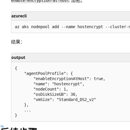
加密。
enable-encryption-at-host
azurecli
结果：
output
{

    "agentPoolProfile": {

        "enableEncryptionAtHost": true,

        "name": "hostencrypt",

        "nodeCount": 1,

        "osDiskSizeGB": 30,

        "vmSize": "Standard_DS2_v2"

    },

    ...
