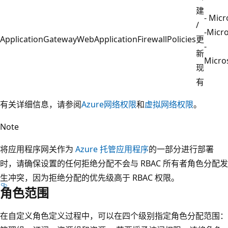
建
- Mic
/
-Micr
ApplicationGatewayWebApplicationFirewallPolicies
更
-
新
Micro
现
有
有关详细信息，请参阅
Azure网络权限
和
虚拟网络权限
。
Note
将应用程序网关作为
Azure 托管应用程序
的一部分进行部署
时，请确保设置的任何拒绝分配不会与 RBAC 所有者角色分配发
生冲突，因为拒绝分配的优先级高于 RBAC 权限。
角色范围
在自定义角色定义过程中，可以在四个级别指定角色分配范围：