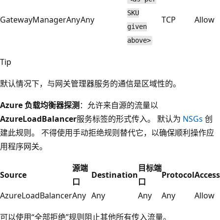
SKU
GatewayManager
Any
Any
TCP
Allow
given
above>
Tip
默认情况下，与网关管理器服务的通信是区域性的。
Azure 负载均衡器探测
：允许来自源的流量以
AzureLoadBalancer
服务标签的形式传入。 默认为
NSGs
创
建此规则。
不得使用手动拒绝规则替代它，以确保顺利操作应
用程序网关。
源端
目标端
Source
Destination
Protocol
Access
口
口
AzureLoadBalancer
Any
Any
Any
Any
Allow
可以使用“全部拒绝”规则阻止其他所有传入流量。