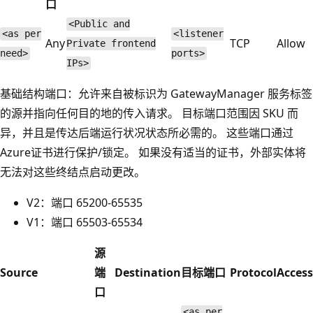
口
<Public and
<as per
<listener
Any
TCP
Allow
Private frontend
need>
ports>
IPs>
基础结构端口：允许来自被标识为 GatewayManager 服务标签
的源并指向任何目的地的传入请求。
目标端口范围因 SKU 而
异，并且是传达后端运行状况状态所必需的。 这些端口通过
Azure证书进行保护/锁定。 如果没有适当的证书，外部实体将
无法对这些终结点启动更改。
V2：端口 65200-65535
V1：端口 65503-65534
源
Source
端
Destination
目标端口
Protocol
Access
口
<as per