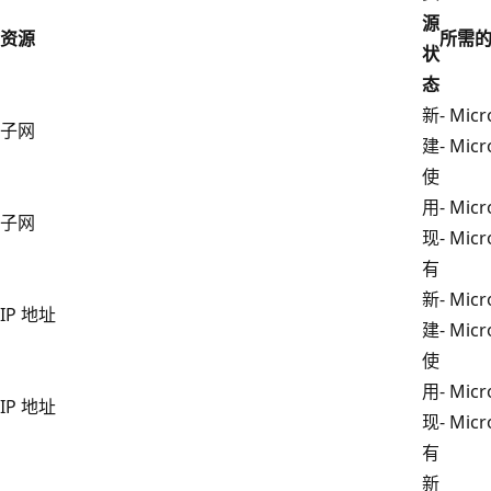
源
资源
所需的 
状
态
新
- Mic
子网
建
- Mic
使
用
- Mic
子网
现
- Mic
有
新
- Mic
IP 地址
建
- Mic
使
用
- Mic
IP 地址
现
- Mic
有
新