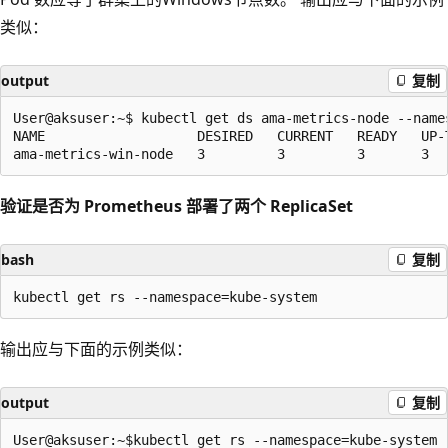
类似：
output
复制
User@aksuser:~$ kubectl get ds ama-metrics-node --names
NAME                   DESIRED   CURRENT   READY   UP-
验证是否为 Prometheus 部署了两个 ReplicaSet
bash
复制
输出应与下面的示例类似：
output
复制
User@aksuser:~$kubectl get rs --namespace=kube-system
