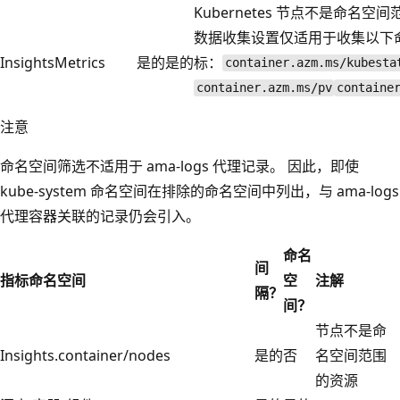
Kubernetes 节点不是命名空
数据收集设置仅适用于收集以下
InsightsMetrics
是的
是的
标：
container.azm.ms/kubesta
container.azm.ms/pv
containe
注意
命名空间筛选不适用于 ama-logs 代理记录。 因此，即使
kube-system 命名空间在排除的命名空间中列出，与 ama-logs
代理容器关联的记录仍会引入。
命名
间
指标命名空间
空
注解
隔？
间？
节点不是命
Insights.container/nodes
是的
否
名空间范围
的资源