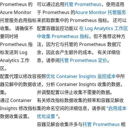
Prometheus 的
可以通过启用
托管 Prometheus
，使用适用
Azure Monitor
于 Prometheus 的
Azure Monitor 托管服务
托管服务启用指标
来抓取群集中的 Prometheus 指标。 还可以
收集。 请确保不
配置容器监控功能以
在 Log Analytics 工作区
要同时将
中收集 Prometheus 指标
，但不推荐这种方
Prometheus 指
法，因为它与托管的 Prometheus 数据冗
标发送到 Log
余，因此会产生额外的成本。 有关详细信
Analytics 工作
息，请参阅
托管 Prometheus 定价
。
区。
配置代理以修改容
按照
优化 Container Insights 监控成本
中所
器见解中的数据收
述，分析 Container Insights 收集的数据，
集。
并调整配置以停止收集不需要的数据。
通过 Container
有关修改指标数据收集的频率和容器见解收
Insights 修改指标
集的命名空间的详细信息，请参阅
“启用成本
数据收集设置。
优化设置
”。
容器见解会收集许多与
托管 Prometheus
相