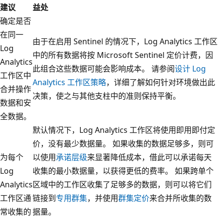
建议
益处
确定是否
在同一
由于在启用 Sentinel 的情况下，Log Analytics 工作区
Log
中的所有数据将按 Microsoft Sentinel 定价计费，因
Analytics
此组合这些数据可能会影响成本。 请参阅
设计 Log
工作区中
Analytics 工作区策略
，详细了解如何针对环境做出此
合并操作
决策，使之与其他支柱中的准则保持平衡。
数据和安
全数据。
默认情况下，Log Analytics 工作区将使用即用即付定
价，没有最少数据量。 如果收集的数据足够多，则可
为每个
以使用
承诺层级
来显著降低成本，借此可以承诺每天
Log
收集的最小数据量，以获得更低的费率。 如果跨单个
Analytics
区域中的工作区收集了足够多的数据，则可以将它们
工作区通
链接到
专用群集
，并使用
群集定价
来合并所收集的数
常收集的
据量。