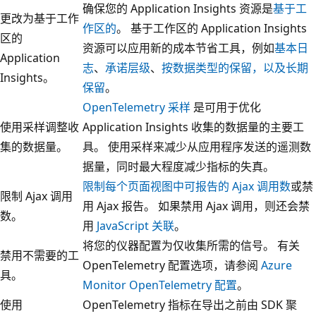
确保您的 Application Insights 资源是
基于工
更改为基于工作
作区的
。 基于工作区的 Application Insights
区的
资源可以应用新的成本节省工具，例如
基本日
Application
志
、
承诺层级
、
按数据类型的保留，以及长期
Insights。
保留
。
OpenTelemetry 采样
是可用于优化
使用采样调整收
Application Insights 收集的数据量的主要工
集的数据量。
具。 使用采样来减少从应用程序发送的遥测数
据量，同时最大程度减少指标的失真。
限制每个页面视图中可报告的 Ajax 调用数
或禁
限制 Ajax 调用
用 Ajax 报告。 如果禁用 Ajax 调用，则还会禁
数。
用
JavaScript 关联
。
将您的仪器配置为仅收集所需的信号。 有关
禁用不需要的工
OpenTelemetry 配置选项，请参阅
Azure
具。
Monitor OpenTelemetry 配置
。
使用
OpenTelemetry 指标在导出之前由 SDK 聚