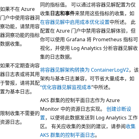
同的指标值。 可以通过将容器见解配置为仅
如果不在 Azure
收集
日志和事件
来禁用这些指标的收集，如
门户中使用容器洞
在容器见解中启用成本优化设置
中所述。 此
察功能，请禁用容
配置在 Azure 门户中禁用容器见解体验，但
器洞察功能的指标
你可以使用 Grafana 将 Prometheus 指标可
数据收集。
视化，并使用 Log Analytics 分析容器见解收
集的日志数据。
如果不定期查询容
将容器见解架构转换为 ContainerLogV2
，该
器日志表或将其用
架构与基本日志兼容，可节省大量成本，如
于警报，请将其配
“优化容器见解监视成本
”中所述。
置为基本日志。
AKS 群集的控制平面日志作为 Azure
Monitor 中的资源日志实现。
创建诊断设
限制收集不需要的
置
，以便将此数据发送到 Log Analytics 工作
资源日志。
区。 有关应收集的类别的建议，请参阅
收集
AKS 群集的控制平面日志
。