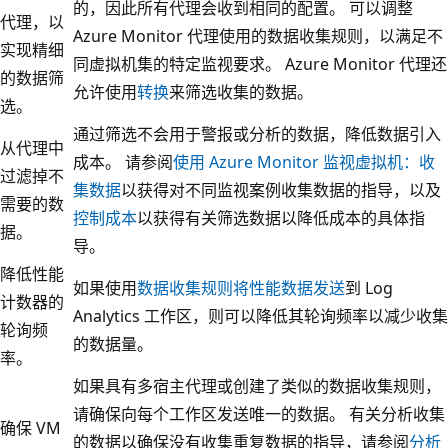
的，因此所有代理会收到相同的配置。 可以调整
代理，以
Azure Monitor 代理使用的数据收集规则，以满足不
实现精细
同虚拟机集的特定监视要求。 Azure Monitor 代理还
的数据筛
允许使用
转换
来筛选收集的数据。
选。
通过筛选不会用于警报或分析的数据，降低数据引入
从代理中
成本。 请参阅
使用 Azure Monitor 监视虚拟机：收
过滤掉不
集数据
以获得对不同监视案例收集数据的指导，以及
需要的数
控制成本
以获得有关筛选数据以降低成本的具体指
据。
导。
降低性能
如果使用
数据收集规则将性能数据发送
到 Log
计数器的
Analytics 工作区，则可以降低其轮询频率以减少收集
轮询频
的数据量。
率。
如果具有多宿主代理或创建了类似的数据收集规则，
请确保向每个工作区发送唯一的数据。 有关分析收集
确保 VM
的数据以确保没有收集重复数据的指导，请参阅
分析