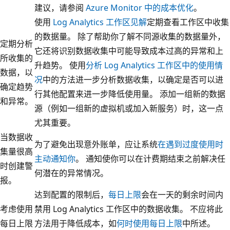
建议，请参阅
Azure Monitor 中的成本优化
。
使用
Log Analytics 工作区见解
定期查看工作区中收集
的数据量。 除了帮助你了解不同源收集的数据量外，
定期分析
它还将识别数据收集中可能导致成本过高的异常和上
所收集的
升趋势。 使用
分析 Log Analytics 工作区中的使用情
数据，以
况
中的方法进一步分析数据收集，以确定是否可以进
确定趋势
行其他配置来进一步降低使用量。 添加一组新的数据
和异常。
源（例如一组新的虚拟机或加入新服务）时，这一点
尤其重要。
当数据收
为了避免出现意外账单，应让系统
在遇到过度使用时
集量很高
主动通知你
。 通知使你可以在计费期结束之前解决任
时创建警
何潜在的异常情况。
报。
达到配置的限制后，
每日上限
会在一天的剩余时间内
考虑使用
禁用 Log Analytics 工作区中的数据收集。 不应将此
每日上限
方法用于降低成本，如
何时使用每日上限
中所述。