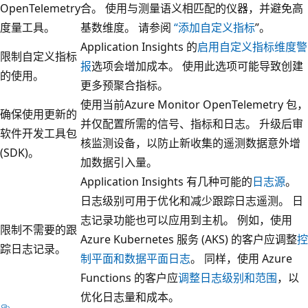
OpenTelemetry
合。 使用与测量语义相匹配的仪器，并避免高
度量工具。
基数维度。 请参阅
“添加自定义指标
”。
Application Insights 的
启用自定义指标维度警
限制自定义指标
报
选项会增加成本。 使用此选项可能导致创建
的使用。
更多预聚合指标。
使用当前Azure Monitor OpenTelemetry 包，
确保使用更新的
并仅配置所需的信号、指标和日志。 升级后审
软件开发工具包
核监测设备，以防止新收集的遥测数据意外增
(SDK)。
加数据引入量。
Application Insights 有几种可能的
日志源
。
日志级别可用于优化和减少跟踪日志遥测。 日
志记录功能也可以应用到主机。 例如，使用
限制不需要的跟
Azure Kubernetes 服务 (AKS) 的客户应调整
控
踪日志记录。
制平面和数据平面日志
。 同样，使用 Azure
Functions 的客户应
调整日志级别和范围
，以
优化日志量和成本。