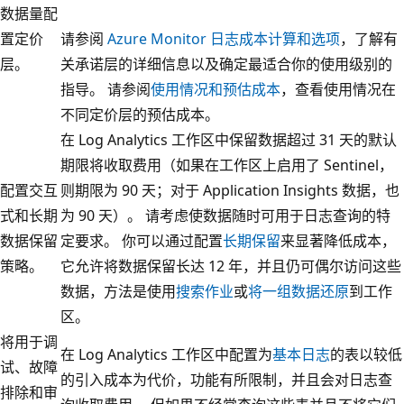
数据量配
置定价
请参阅
Azure Monitor 日志成本计算和选项
，了解有
层。
关承诺层的详细信息以及确定最适合你的使用级别的
指导。 请参阅
使用情况和预估成本
，查看使用情况在
不同定价层的预估成本。
在 Log Analytics 工作区中保留数据超过 31 天的默认
期限将收取费用（如果在工作区上启用了 Sentinel，
配置交互
则期限为 90 天；对于 Application Insights 数据，也
式和长期
为 90 天）。 请考虑使数据随时可用于日志查询的特
数据保留
定要求。 你可以通过配置
长期保留
来显著降低成本，
策略。
它允许将数据保留长达 12 年，并且仍可偶尔访问这些
数据，方法是使用
搜索作业
或
将一组数据还原
到工作
区。
将用于调
在 Log Analytics 工作区中配置为
基本日志
的表以较低
试、故障
的引入成本为代价，功能有所限制，并且会对日志查
排除和审