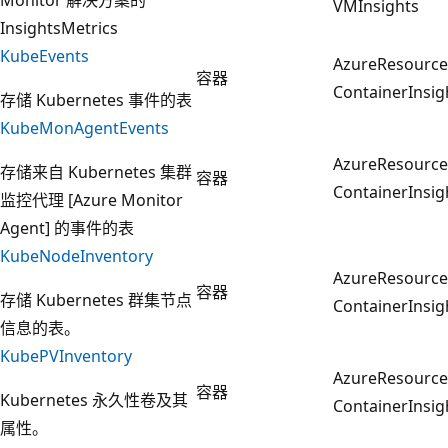
VMInsights
InsightsMetrics
KubeEvents
AzureResourc
容器
ContainerInsig
存储 Kubernetes 事件的表
KubeMonAgentEvents
AzureResourc
存储来自 Kubernetes 集群
容器
ContainerInsig
监控代理 [Azure Monitor
Agent] 的事件的表
KubeNodeInventory
AzureResourc
容器
存储 Kubernetes 群集节点
ContainerInsig
信息的表。
KubePVInventory
AzureResourc
容器
Kubernetes 永久性卷及其
ContainerInsig
属性。