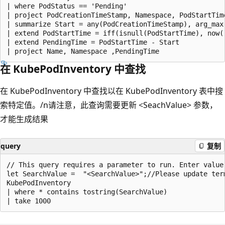
| where PodStatus == 'Pending'

| project PodCreationTimeStamp, Namespace, PodStartTim
| summarize Start = any(PodCreationTimeStamp), arg_max(
| extend PodStartTime = iff(isnull(PodStartTime), now()
| extend PendingTime = PodStartTime - Start

在 KubePodInventory 中查找
在 KubePodInventory 中查找以在 KubePodInventory 表中搜
索特定值。/n请注意，此查询需要更新 <SeachValue> 参数，
才能生成结果
query
复制
// This query requires a parameter to run. Enter value 
let SearchValue =  "<SearchValue>";//Please update ter
KubePodInventory

| where * contains tostring(SearchValue)

阅