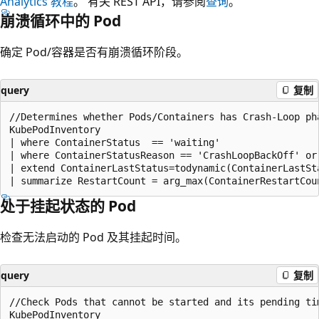
Analytics 教程
。 有关 REST API，请参阅
查询
。
崩溃循环中的 Pod
确定 Pod/容器是否有崩溃循环阶段。
query
复制
//Determines whether Pods/Containers has Crash-Loop pha
KubePodInventory

| where ContainerStatus  == 'waiting'

| where ContainerStatusReason == 'CrashLoopBackOff' or 
| extend ContainerLastStatus=todynamic(ContainerLastSta
处于挂起状态的 Pod
检查无法启动的 Pod 及其挂起时间。
query
复制
//Check Pods that cannot be started and its pending tim
KubePodInventory
