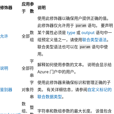
应用
参
修饰器
说明
于
数
使用此修饰器以确保用户提供正确的值。
此修饰器仅允许用于
语句。 要声明
param
数
某个属性必须是
type
或
output
语句中一
允许
全部
组
组预定义值之一，请使用
联合类型语法
。
联合类型语法也可以在
语句中使
param
用。
字
解释如何使用参数的文本。 说明会显示给
说明
全部
符
Azure 门户中的用户。
串
字
使用此修饰器来确保标识和管理正确的子
鉴别器
对象
符
类。 有关详细信息，请参阅
自定义标记的
串
联合数据类型
。
数
整
组、
字符串和数组参数的最大长度。 该值包含