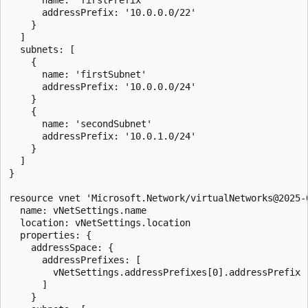
      addressPrefix: '10.0.0.0/22'

    }

  ]

  subnets: [

    {

      name: 'firstSubnet'

      addressPrefix: '10.0.0.0/24'

    }

    {

      name: 'secondSubnet'

      addressPrefix: '10.0.1.0/24'

    }

  ]

}

resource vnet 'Microsoft.Network/virtualNetworks@2025-0
  name: vNetSettings.name

  location: vNetSettings.location

  properties: {

    addressSpace: {

      addressPrefixes: [

        vNetSettings.addressPrefixes[0].addressPrefix

      ]

    }
