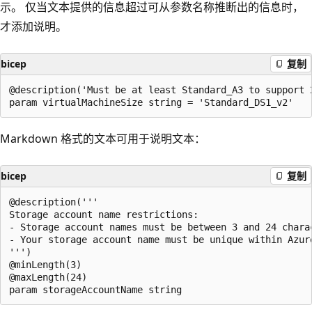
示。 仅当文本提供的信息超过可从参数名称推断出的信息时，
才添加说明。
bicep
复制
@description('Must be at least Standard_A3 to support 2
Markdown 格式的文本可用于说明文本：
bicep
复制
@description('''

Storage account name restrictions:

- Storage account names must be between 3 and 24 chara
- Your storage account name must be unique within Azur
''')

@minLength(3)

@maxLength(24)
