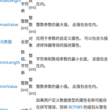
maxLength
数
字符
在内。
(int)
串
整
整数
maxValue
数
整数参数的最大值。 此值包含在内。
(int)
(int)
对
应用于参数的自定义属性。 可以包含与描
元数据
全部
象
述修饰器等效的描述属性。
数
整
组、
字符串和数组参数的最小长度。 该值包含
minLength
数
字符
在内。
(int)
串
整
整数
minValue
数
整数参数的最小值。 此值包含在内。
(int)
(int)
如果用户定义数据类型的属性名称可能存
在拼写错误，则将
BCP089
的级别从警告