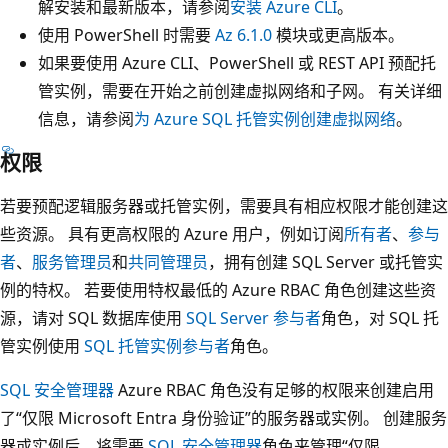
解安装和最新版本，请参阅
安装 Azure CLI
。
使用 PowerShell 时需要
Az 6.1.0
模块或更高版本。
如果要使用 Azure CLI、PowerShell 或 REST API 预配托
管实例，需要在开始之前创建虚拟网络和子网。 有关详细
信息，请参阅
为 Azure SQL 托管实例创建虚拟网络
。
权限
若要预配逻辑服务器或托管实例，需要具有相应权限才能创建这
些资源。 具有更高权限的 Azure 用户，例如订阅
所有者
、
参与
者
、
服务管理员
和
共同管理员
，拥有创建 SQL Server 或托管实
例的特权。 若要使用特权最低的 Azure RBAC 角色创建这些资
源，请对 SQL 数据库使用
SQL Server 参与者
角色，对 SQL 托
管实例使用
SQL 托管实例参与者
角色。
SQL 安全管理器
Azure RBAC 角色没有足够的权限来创建启用
了“仅限 Microsoft Entra 身份验证”的服务器或实例。 创建服务
器或实例后，将需要
SQL 安全管理器
角色来管理“仅限