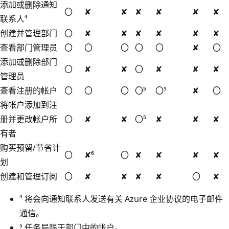
添加或删除通知
〇
✘
✘
✘
✘
✘
✘
联系人⁴
创建并管理部门
〇
✘
✘
✘
✘
✘
✘
查看部门管理员
〇
〇
〇
〇
〇
✘
〇
添加或删除部门
〇
✘
✘
〇
✘
✘
✘
管理员
查看注册的帐户
〇
〇
〇
〇⁵
〇⁵
✘
〇
将帐户添加到注
册并更改帐户所
〇
✘
✘
〇⁵
✘
✘
✘
有者
购买预留/节省计
〇
✘⁶
〇
✘
✘
✘
✘
划
创建和管理订阅
〇
✘
✘
✘
✘
〇
✘
⁴ 将会向通知联系人发送有关 Azure 企业协议的电子邮件
通信。
⁵ 任务局限于部门中的帐户。