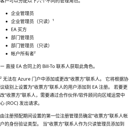
客户可以分配以下六个不同的管理角色。
企业管理员
企业管理员（只读）¹
EA 买方
部门管理员
部门管理员（只读）
帐户所有者²
ー 直接 EA 合同上的 Bill-To 联系人获取此角色。
² 无法在 Azure 门户中添加或更改“收票方”联系人。 它将根据协
议级别上设置为“收票方”联系人的用户添加到 EA 注册。 若要更
改“收票方”联系人，需要通过合作伙伴/软件顾问向区域运营中
心 (ROC) 发出请求。
由注册预配期间设置的第一位注册管理员确定“收票方”联系人帐
户的身份验证类型。 当“收票方”联系人作为只读管理员添加到