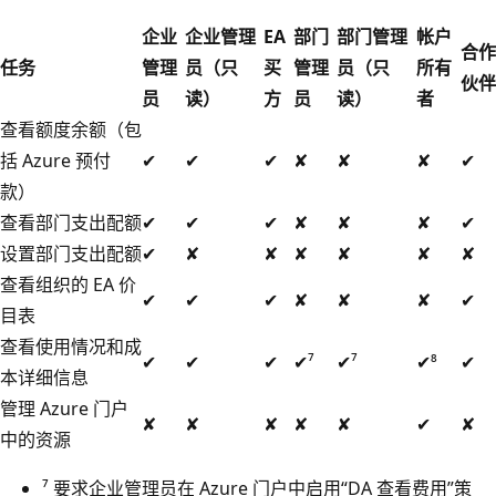
企业
企业管理
EA
部门
部门管理
帐户
合作
任务
管理
员（只
买
管理
员（只
所有
伙伴
员
读）
方
员
读）
者
查看额度余额（包
括 Azure 预付
✔
✔
✔
✘
✘
✘
✔
款）
查看部门支出配额
✔
✔
✔
✘
✘
✘
✔
设置部门支出配额
✔
✘
✘
✘
✘
✘
✘
查看组织的 EA 价
✔
✔
✔
✘
✘
✘
✔
目表
查看使用情况和成
✔
✔
✔
✔⁷
✔⁷
✔⁸
✔
本详细信息
管理 Azure 门户
✘
✘
✘
✘
✘
✔
✘
中的资源
⁷ 要求企业管理员在 Azure 门户中启用“DA 查看费用”策