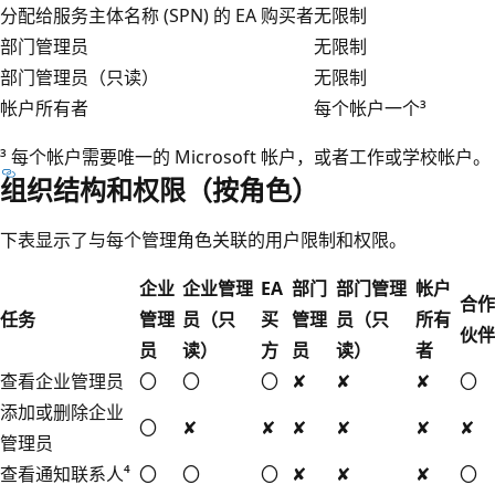
分配给服务主体名称 (SPN) 的 EA 购买者
无限制
部门管理员
无限制
部门管理员（只读）
无限制
帐户所有者
每个帐户一个³
³ 每个帐户需要唯一的 Microsoft 帐户，或者工作或学校帐户。
组织结构和权限（按角色）
下表显示了与每个管理角色关联的用户限制和权限。
企业
企业管理
EA
部门
部门管理
帐户
合作
任务
管理
员（只
买
管理
员（只
所有
伙伴
员
读）
方
员
读）
者
查看企业管理员
〇
〇
〇
✘
✘
✘
〇
添加或删除企业
〇
✘
✘
✘
✘
✘
✘
管理员
查看通知联系人⁴
〇
〇
〇
✘
✘
✘
〇