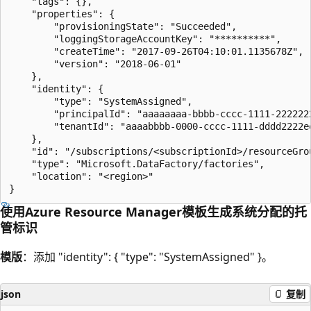
    "tags": {},

    "properties": {

        "provisioningState": "Succeeded",

        "loggingStorageAccountKey": "**********",

        "createTime": "2017-09-26T04:10:01.1135678Z",

        "version": "2018-06-01"

    },

    "identity": {

        "type": "SystemAssigned",

        "principalId": "aaaaaaaa-bbbb-cccc-1111-2222222
        "tenantId": "aaaabbbb-0000-cccc-1111-dddd2222ee
    },

    "id": "/subscriptions/<subscriptionId>/resourceGro
    "type": "Microsoft.DataFactory/factories",

    "location": "<region>"

使用Azure Resource Manager模板生成系统分配的托
管标识
模版
：添加 "identity": { "type": "SystemAssigned" }。
json
复制