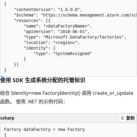
{

    "contentVersion": "1.0.0.0",

    "$schema": "https://schema.management.azure.com/sc
    "resources": [{

        "name": "<dataFactoryName>",

        "apiVersion": "2018-06-01",

        "type": "Microsoft.DataFactory/factories",

        "location": "<region>",

        "identity": {

            "type": "SystemAssigned"

        }

    }]

使用 SDK 生成系统分配的托管标识
结合 Identity=new FactoryIdentity() 调用 create_or_update
函数。 使用 .NET 的示例代码：
csharp
复制
Factory dataFactory = new Factory

{
