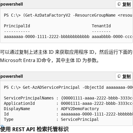
powershell
复制
PS C:\> (Get-AzDataFactoryV2 -ResourceGroupName <resou
PrincipalId                          TenantId

-----------                          --------

可以通过复制上述主体 ID 来获取应用程序 ID，然后运行下面的
Microsoft Entra ID命令，其中主体 ID 为参数。
powershell
复制
PS C:\> Get-AzADServicePrincipal -ObjectId aaaaaaaa-000
ServicePrincipalNames : {00001111-aaaa-2222-bbbb-3333c
ApplicationId         : 00001111-aaaa-2222-bbbb-3333ccc
DisplayName           : ADFV2DemoFactory

Id                    : aaaaaaaa-0000-1111-2222-bbbbbbb
使用 REST API 检索托管标识