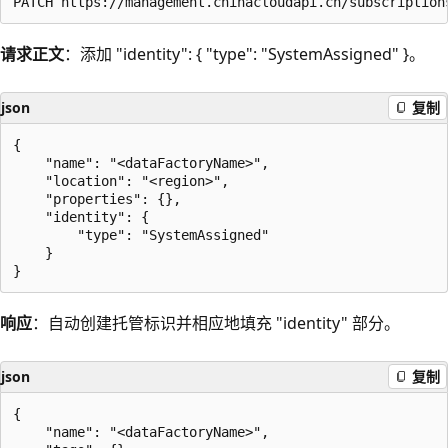
请求正文
：添加 "identity": { "type": "SystemAssigned" }。
json
复制
{

    "name": "<dataFactoryName>",

    "location": "<region>",

    "properties": {},

    "identity": {

        "type": "SystemAssigned"

    }

响应
：自动创建托管标识并相应地填充 "identity" 部分。
json
复制
{

    "name": "<dataFactoryName>",
