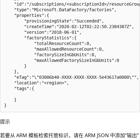
    "id":"/subscriptions/<subscriptionId>/resourceGrou
    "type":"Microsoft.DataFactory/factories",

    "properties":{

        "provisioningState":"Succeeded",

        "createTime":"2020-02-12T02:22:50.2384387Z",

        "version":"2018-06-01",

        "factoryStatistics":{

            "totalResourceCount":0,

            "maxAllowedResourceCount":0,

            "factorySizeInGbUnits":0,

            "maxAllowedFactorySizeInGbUnits":0

        }

    },

    "eTag":"\"03006b40-XXXX-XXXX-XXXX-5e43617a0000\"",

    "location":"<region>",

    "tags":{

    }

提示
若要从 ARM 模板检索托管标识，请在 ARM JSON 中添加“输出”