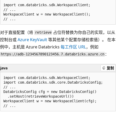
import com.databricks.sdk.WorkspaceClient;

// ...

WorkspaceClient w = new WorkspaceClient();

对于直接配置（将
占位符替换为你自己的实现，以从
retrieve
控制台或
Azure KeyVault
等其他某个配置存储检索值）。 在本
例中，主机是 Azure Databricks
每工作区 URL
，例如
：
https://adb-1234567890123456.7.databricks.azure.cn
java
复制
import com.databricks.sdk.WorkspaceClient;

import com.databricks.sdk.core.DatabricksConfig;

// ...

DatabricksConfig cfg = new DatabricksConfig()

  .setHost(retrieveWorkspaceUrl())

WorkspaceClient w = new WorkspaceClient(cfg);
