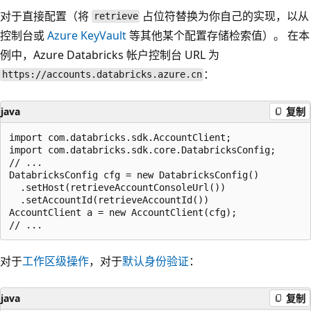
对于直接配置（将
占位符替换为你自己的实现，以从
retrieve
控制台或
Azure KeyVault
等其他某个配置存储检索值）。 在本
例中，Azure Databricks 帐户控制台 URL 为
：
https://accounts.databricks.azure.cn
java
复制
import com.databricks.sdk.AccountClient;

import com.databricks.sdk.core.DatabricksConfig;

// ...

DatabricksConfig cfg = new DatabricksConfig()

  .setHost(retrieveAccountConsoleUrl())

  .setAccountId(retrieveAccountId())

AccountClient a = new AccountClient(cfg);

对于
工作区级操作
，对于
默认身份验证
：
java
复制