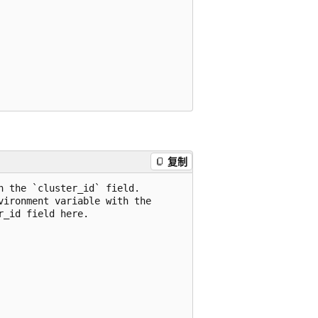
复制
 the `cluster_id` field.

ironment variable with the

_id field here.
