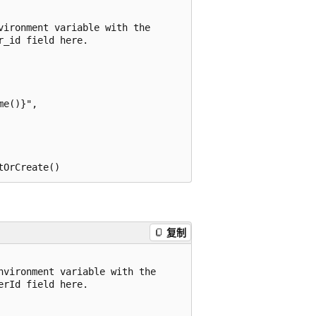
ironment variable with the

_id field here.

e()}",

复制
vironment variable with the

rId field here.
