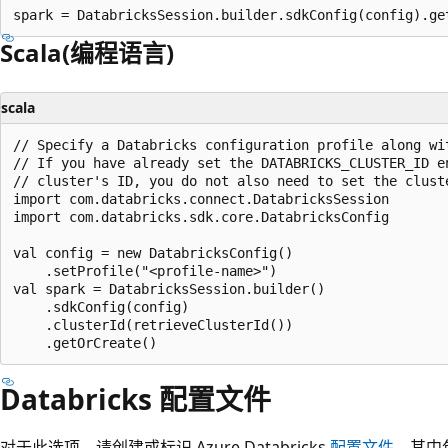
Scala(编程语言)
scala
// Specify a Databricks configuration profile along wit
// If you have already set the DATABRICKS_CLUSTER_ID en
// cluster's ID, you do not also need to set the cluste
import com.databricks.connect.DatabricksSession

import com.databricks.sdk.core.DatabricksConfig

val config = new DatabricksConfig()

    .setProfile("<profile-name>")

val spark = DatabricksSession.builder()

    .sdkConfig(config)

    .clusterId(retrieveClusterId())

Databricks 配置文件
对于此选项，请创建或标识 Azure Databricks
配置文件
，其中