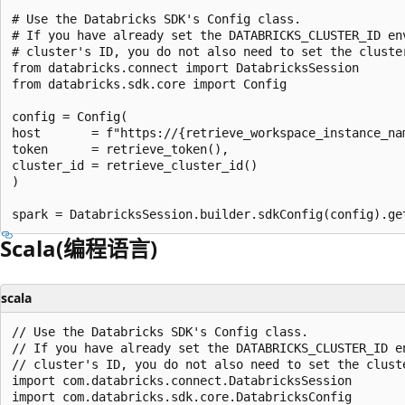
# Use the Databricks SDK's Config class.

# If you have already set the DATABRICKS_CLUSTER_ID env
# cluster's ID, you do not also need to set the cluster
from databricks.connect import DatabricksSession

from databricks.sdk.core import Config

config = Config(

host       = f"https://{retrieve_workspace_instance_nam
token      = retrieve_token(),

cluster_id = retrieve_cluster_id()

)

Scala(编程语言)
scala
// Use the Databricks SDK's Config class.

// If you have already set the DATABRICKS_CLUSTER_ID en
// cluster's ID, you do not also need to set the cluste
import com.databricks.connect.DatabricksSession

import com.databricks.sdk.core.DatabricksConfig
