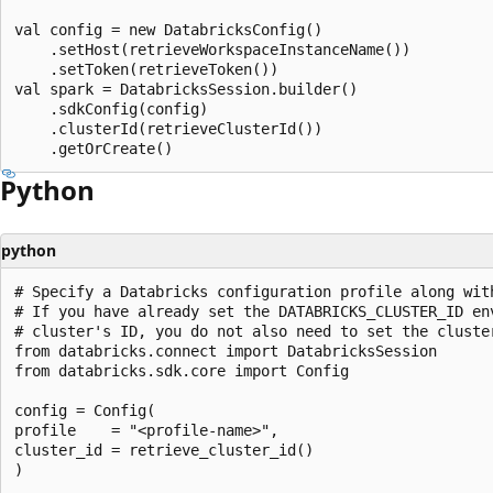
val config = new DatabricksConfig()

    .setHost(retrieveWorkspaceInstanceName())

    .setToken(retrieveToken())

val spark = DatabricksSession.builder()

    .sdkConfig(config)

    .clusterId(retrieveClusterId())

Python
python
# Specify a Databricks configuration profile along with
# If you have already set the DATABRICKS_CLUSTER_ID env
# cluster's ID, you do not also need to set the cluster
from databricks.connect import DatabricksSession

from databricks.sdk.core import Config

config = Config(

profile    = "<profile-name>",

cluster_id = retrieve_cluster_id()

)
