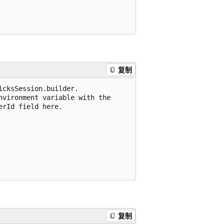
复制
cksSession.builder.

vironment variable with the

rId field here.

复制