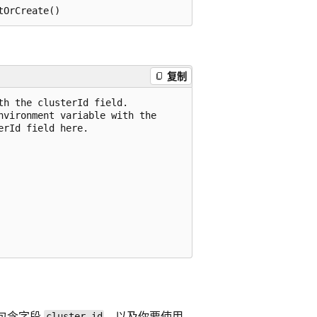
复制
h the clusterId field.

vironment variable with the

rId field here.

包含字段
，以及你要使用
cluster_id