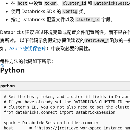
在
中设置
、
和
host
token
cluster_id
DatabricksSessi
使用 Databricks SDK 的
类。
Config
指定 Databricks 配置文件以及
字段。
cluster_id
Databricks 建议通过环境变量或配置文件配置属性，而不
篇所述。 以下代码示例假定你提供建议的
函数的一
retrieve_*
如，
Azure 密钥保管库
）中获取必要的属性。
每种方法的代码如下所示：
Python
python
# Set the host, token, and cluster_id fields in Databri
# If you have already set the DATABRICKS_CLUSTER_ID env
# cluster's ID, you do not also need to set the cluster
from databricks.connect import DatabricksSession

spark = DatabricksSession.builder.remote(

host       = f"https://{retrieve_workspace_instance_nam