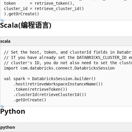
token      = retrieve_token(),

cluster_id = retrieve_cluster_id()

Scala(编程语言)
scala
// Set the host, token, and clusterId fields in Databri
// If you have already set the DATABRICKS_CLUSTER_ID en
// cluster's ID, you do not also need to set the cluste
import com.databricks.connect.DatabricksSession

val spark = DatabricksSession.builder()

    .host(retrieveWorkspaceInstanceName())

    .token(retrieveToken())

    .clusterId(retrieveClusterId())

Python
python