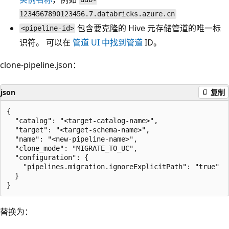
1234567890123456.7.databricks.azure.cn
包含要克隆的 Hive 元存储管道的唯一标
<pipeline-id>
识符。 可以在
管道 UI 中找到管道
ID。
clone-pipeline.json：
json
复制
{

  "catalog": "<target-catalog-name>",

  "target": "<target-schema-name>",

  "name": "<new-pipeline-name>",

  "clone_mode": "MIGRATE_TO_UC",

  "configuration": {

    "pipelines.migration.ignoreExplicitPath": "true"

  }

替换为：