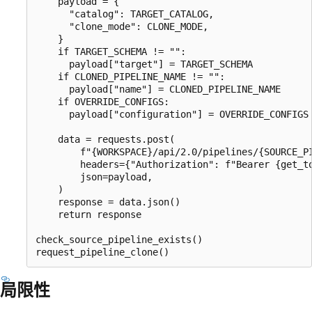
    payload = {

      "catalog": TARGET_CATALOG,

      "clone_mode": CLONE_MODE,

    }

    if TARGET_SCHEMA != "":

      payload["target"] = TARGET_SCHEMA

    if CLONED_PIPELINE_NAME != "":

      payload["name"] = CLONED_PIPELINE_NAME

    if OVERRIDE_CONFIGS:

      payload["configuration"] = OVERRIDE_CONFIGS

    data = requests.post(

        f"{WORKSPACE}/api/2.0/pipelines/{SOURCE_PI
        headers={"Authorization": f"Bearer {get_to
        json=payload,

    )

    response = data.json()

    return response

check_source_pipeline_exists()

局限性