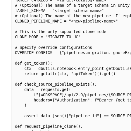
# (Optional) The name of a target schema in Unity 
TARGET_SCHEMA = "<target-schema-name>"

# (Optional) The name of the new pipeline. If empt
CLONED_PIPELINE_NAME = "<new-pipeline-name>"

# This is the only supported clone mode

CLONE_MODE = "MIGRATE_TO_UC"

# Specify override configurations

OVERRIDE_CONFIGS = {"pipelines.migration.ignoreExp
def get_token():

    ctx = dbutils.notebook.entry_point.getDbutils(
    return getattr(ctx, "apiToken")().get()

def check_source_pipeline_exists():

    data = requests.get(

        f"{WORKSPACE}/api/2.0/pipelines/{SOURCE_PI
        headers={"Authorization": f"Bearer {get_to
    )

    assert data.json()["pipeline_id"] == SOURCE_PI
def request_pipeline_clone():
