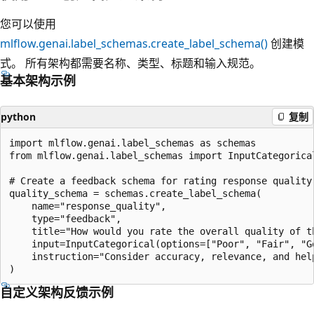
您可以使用
mlflow.genai.label_schemas.create_label_schema()
创建模
式。 所有架构都需要名称、类型、标题和输入规范。
基本架构示例
python
复制
import mlflow.genai.label_schemas as schemas

from mlflow.genai.label_schemas import InputCategorical
# Create a feedback schema for rating response quality

quality_schema = schemas.create_label_schema(

    name="response_quality",

    type="feedback",

    title="How would you rate the overall quality of th
    input=InputCategorical(options=["Poor", "Fair", "Go
    instruction="Consider accuracy, relevance, and help
自定义架构反馈示例