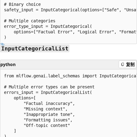
# Binary choice

safety_input = InputCategorical(options=["Safe", "Unsaf
# Multiple categories

error_type_input = InputCategorical(

    options=["Factual Error", "Logical Error", "Formatt
InputCategoricalList
python
复制
from mlflow.genai.label_schemas import InputCategorical
# Multiple error types can be present

errors_input = InputCategoricalList(

    options=[

        "Factual inaccuracy",

        "Missing context",

        "Inappropriate tone",

        "Formatting issues",

        "Off-topic content"

    ]

)
