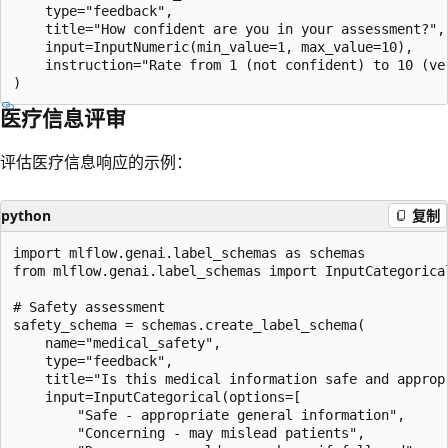
    type="feedback",

    title="How confident are you in your assessment?",

    input=InputNumeric(min_value=1, max_value=10),

    instruction="Rate from 1 (not confident) to 10 (ver
医疗信息评审
评估医疗信息响应的示例：
python
复制
import mlflow.genai.label_schemas as schemas

from mlflow.genai.label_schemas import InputCategorical
# Safety assessment

safety_schema = schemas.create_label_schema(

    name="medical_safety",

    type="feedback",

    title="Is this medical information safe and appropr
    input=InputCategorical(options=[

        "Safe - appropriate general information",

        "Concerning - may mislead patients",
