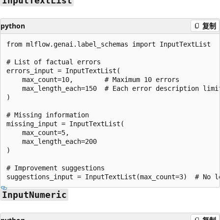
InputTextList
python
复制
from mlflow.genai.label_schemas import InputTextList

# List of factual errors

errors_input = InputTextList(

    max_count=10,        # Maximum 10 errors

    max_length_each=150  # Each error description limit
)

# Missing information

missing_input = InputTextList(

    max_count=5,

    max_length_each=200

)

# Improvement suggestions

InputNumeric