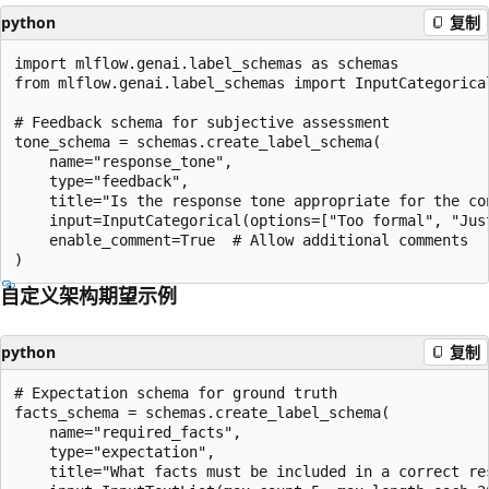
python
复制
import mlflow.genai.label_schemas as schemas

from mlflow.genai.label_schemas import InputCategorical
# Feedback schema for subjective assessment

tone_schema = schemas.create_label_schema(

    name="response_tone",

    type="feedback",

    title="Is the response tone appropriate for the con
    input=InputCategorical(options=["Too formal", "Just
    enable_comment=True  # Allow additional comments

自定义架构期望示例
python
复制
# Expectation schema for ground truth

facts_schema = schemas.create_label_schema(

    name="required_facts",

    type="expectation",

    title="What facts must be included in a correct res