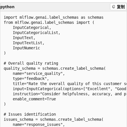
python
复制
import mlflow.genai.label_schemas as schemas

from mlflow.genai.label_schemas import (

    InputCategorical,

    InputCategoricalList,

    InputText,

    InputTextList,

    InputNumeric

)

# Overall quality rating

quality_schema = schemas.create_label_schema(

    name="service_quality",

    type="feedback",

    title="Rate the overall quality of this customer se
    input=InputCategorical(options=["Excellent", "Good
    instruction="Consider helpfulness, accuracy, and pr
    enable_comment=True

)

# Issues identification

issues_schema = schemas.create_label_schema(

    name="response_issues",
