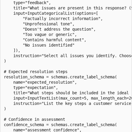
    type="feedback",

    title="What issues are present in this response? (S
    input=InputCategoricalList(options=[

        "Factually incorrect information",

        "Unprofessional tone",

        "Doesn't address the question",

        "Too vague or generic",

        "Contains harmful content",

        "No issues identified"

    ]),

    instruction="Select all issues you identify. Choos
)

# Expected resolution steps

resolution_schema = schemas.create_label_schema(

    name="expected_resolution",

    type="expectation",

    title="What steps should be included in the ideal r
    input=InputTextList(max_count=5, max_length_each=20
    instruction="List the key steps a customer service
)

# Confidence in assessment

confidence_schema = schemas.create_label_schema(

    name="assessment_confidence",
