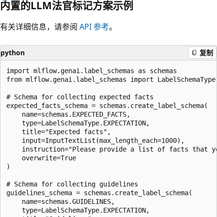
内置的LLM法官标记方案示例
有关详细信息，请参阅
API 参考
。
python
复制
import mlflow.genai.label_schemas as schemas

from mlflow.genai.label_schemas import LabelSchemaType,
# Schema for collecting expected facts

expected_facts_schema = schemas.create_label_schema(

    name=schemas.EXPECTED_FACTS,

    type=LabelSchemaType.EXPECTATION,

    title="Expected facts",

    input=InputTextList(max_length_each=1000),

    instruction="Please provide a list of facts that y
    overwrite=True

)

# Schema for collecting guidelines

guidelines_schema = schemas.create_label_schema(

    name=schemas.GUIDELINES,

    type=LabelSchemaType.EXPECTATION,
