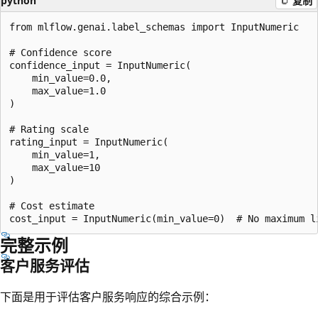
python
复制
from mlflow.genai.label_schemas import InputNumeric

# Confidence score

confidence_input = InputNumeric(

    min_value=0.0,

    max_value=1.0

)

# Rating scale

rating_input = InputNumeric(

    min_value=1,

    max_value=10

)

# Cost estimate

完整示例
客户服务评估
下面是用于评估客户服务响应的综合示例：