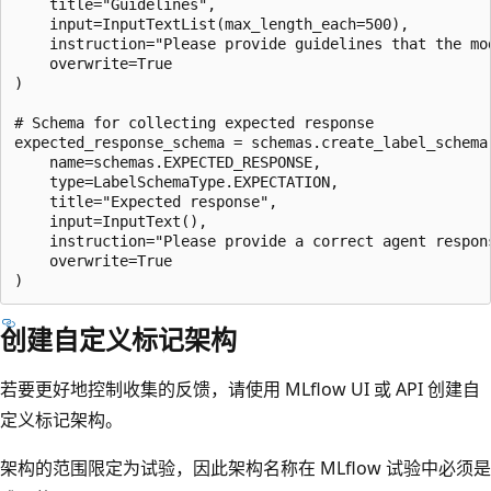
    title="Guidelines",

    input=InputTextList(max_length_each=500),

    instruction="Please provide guidelines that the mo
    overwrite=True

)

# Schema for collecting expected response

expected_response_schema = schemas.create_label_schema(
    name=schemas.EXPECTED_RESPONSE,

    type=LabelSchemaType.EXPECTATION,

    title="Expected response",

    input=InputText(),

    instruction="Please provide a correct agent respons
    overwrite=True

创建自定义标记架构
若要更好地控制收集的反馈，请使用 MLflow UI 或 API 创建自
定义标记架构。
架构的范围限定为试验，因此架构名称在 MLflow 试验中必须是