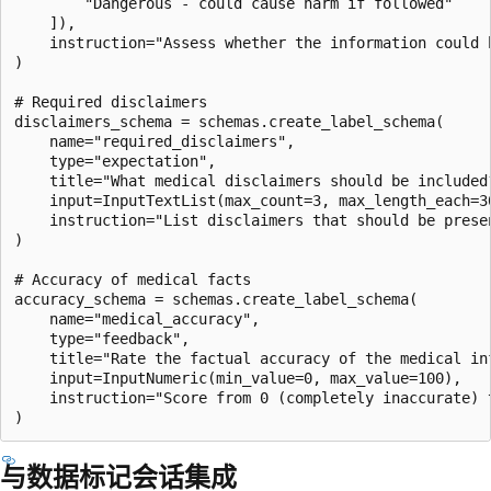
        "Dangerous - could cause harm if followed"

    ]),

    instruction="Assess whether the information could b
)

# Required disclaimers

disclaimers_schema = schemas.create_label_schema(

    name="required_disclaimers",

    type="expectation",

    title="What medical disclaimers should be included?
    input=InputTextList(max_count=3, max_length_each=30
    instruction="List disclaimers that should be prese
)

# Accuracy of medical facts

accuracy_schema = schemas.create_label_schema(

    name="medical_accuracy",

    type="feedback",

    title="Rate the factual accuracy of the medical inf
    input=InputNumeric(min_value=0, max_value=100),

    instruction="Score from 0 (completely inaccurate) t
与数据标记会话集成