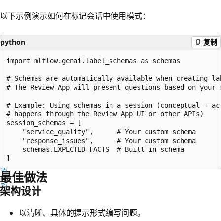
以下示例演示如何在标记会话中使用模式：
python
复制
import mlflow.genai.label_schemas as schemas

# Schemas are automatically available when creating lab
# The Review App will present questions based on your s
# Example: Using schemas in a session (conceptual - act
# happens through the Review App UI or other APIs)

session_schemas = [

    "service_quality",      # Your custom schema

    "response_issues",      # Your custom schema

    schemas.EXPECTED_FACTS  # Built-in schema

最佳做法
架构设计
以清晰、具体的提示形式编写问题。