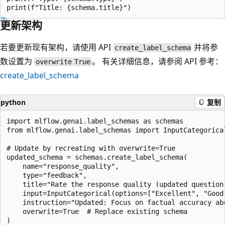
更新架构
若要更新现有架构，请使用 API
并将参
create_label_schema
数设置为
。 有关详细信息，请参阅 API 参考：
overwrite
True
create_label_schema
python
复制
import mlflow.genai.label_schemas as schemas

from mlflow.genai.label_schemas import InputCategorical
# Update by recreating with overwrite=True

updated_schema = schemas.create_label_schema(

    name="response_quality",

    type="feedback",

    title="Rate the response quality (updated question)
    input=InputCategorical(options=["Excellent", "Good"
    instruction="Updated: Focus on factual accuracy abo
    overwrite=True  # Replace existing schema
