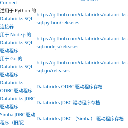
Connect
适用于 Python 的
https://github.com/databricks/databricks-
Databricks SQL
sql-python/releases
连接器
用于 Node.js的
https://github.com/databricks/databricks-
Databricks SQL
sql-nodejs/releases
驱动程序
用于 Go 的
https://github.com/databricks/databricks-
Databricks SQL
sql-go/releases
驱动程序
Databricks
Databricks ODBC 驱动程序存档
ODBC 驱动程序
Databricks JDBC
Databricks JDBC 驱动程序存档
驱动程序
Simba JDBC 驱动
Databricks JDBC （Simba） 驱动程序存档
程序（旧版）