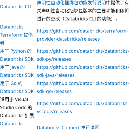
声明性自动化捆绑包功能发行说明
中提供了有
Databricks CLI
关声明性自动化捆绑包版本的主要功能和即将
进行的更改（Databricks CLI 的功能）。
Databricks
https://github.com/databricks/terraform-
Terraform 提供
provider-databricks/releases
者
用于 Python 的
https://github.com/databricks/databricks-
Databricks SDK
sdk-py/releases
用于 Java 的
https://github.com/databricks/databricks-
Databricks SDK
sdk-java/releases
用于 Go 的
https://github.com/databricks/databricks-
Databricks SDK
sdk-go/releases
适用于 Visual
https://github.com/databricks/databricks-
Studio Code 的
vscode/releases
Databricks 扩展
Databricks
Databricks Connect 发行说明